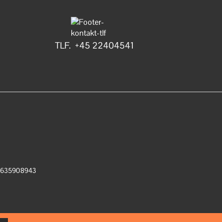
TLF. +45 22404541
: 1635908943