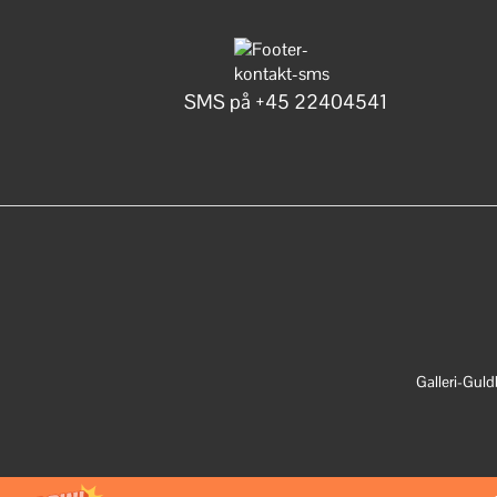
varesiden
SMS på +45 22404541
Galleri-Gul