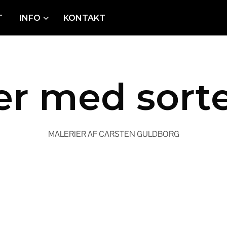
T
INFO
KONTAKT
er med sorte
Dette er teksten om malerierne . . . .
MALERIER AF CARSTEN GULDBORG