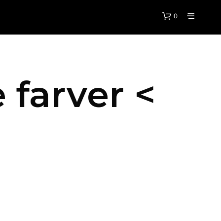
0
 farver <