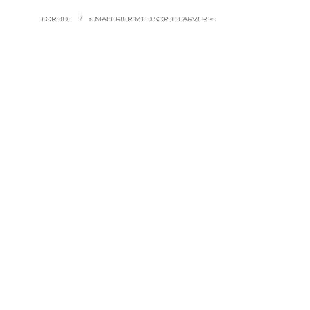
FORSIDE
/
> MALERIER MED SORTE FARVER <
27.900,0
LÆS MER
16.480,00
DKK
TILFØJ TIL KURV