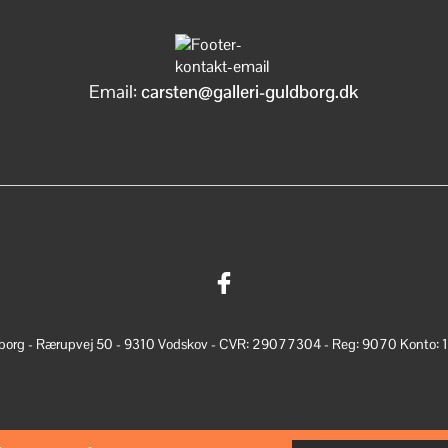
på
varesiden
Email:
carsten@galleri-guldborg.dk
dborg - Rærupvej 50 - 9310 Vodskov - CVR: 29077304 - Reg: 9070 Konto