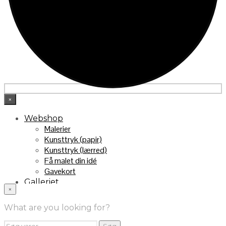
×
Webshop
Malerier
Kunsttryk (papir)
Kunsttryk (lærred)
Få malet din idé
Gavekort
Galleriet
×
INFO
Handelsebetingelser
What are you looking for?
Returnering
FRA TV
Søg
Søg