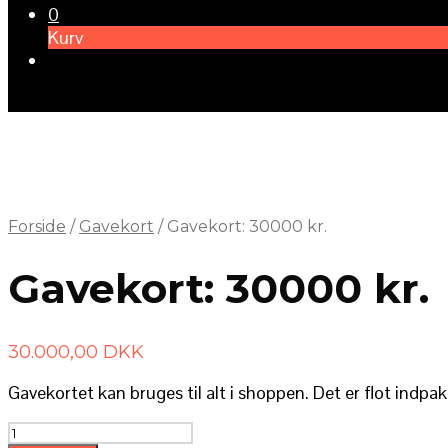
0
Kurv
Forside
/
Gavekort
/
Gavekort: 30000 kr.
Gavekort: 30000 kr.
30.000,00
DKK
Gavekortet kan bruges til alt i shoppen. Det er flot indpakk
Gavekort: