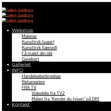
Webshop
Malerier
Kunsttryk (papir)
Kunsttryk (lærred)
Få malet din idé
Gavekort
Galleriet
INFO
Handelsebetingelser
Returnering
FRA TV
Videoklip fra TV2
Maleri fra “Kender du typen” på DR1
Kontakt