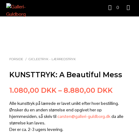
0
FORSIDE
/
GICLEETRYK - LÆRREDSTRYK
KUNSTTRYK: A Beautiful Mess
Prisinte
1.080,00
DKK
–
8.880,00
DKK
1.080,
Alle kunsttryk på lærrede er lavet unikt efter hver bestilling.
til
Ønsker du en anden størrelse end opgivet her op
hjemmesiden, så skriv til
carsten@galleri-guldborg.dk
da alle
8.880,
størrelse kan laves.
Der er ca. 2-3 ugers levering.