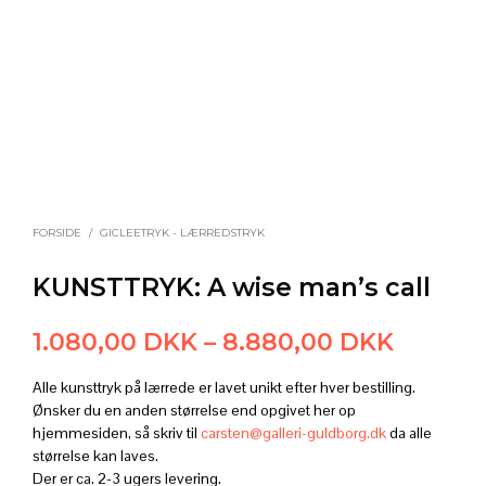
FORSIDE
/
GICLEETRYK - LÆRREDSTRYK
KUNSTTRYK: A wise man’s call
Prisinte
1.080,00
DKK
–
8.880,00
DKK
1.080,
Alle kunsttryk på lærrede er lavet unikt efter hver bestilling.
til
Ønsker du en anden størrelse end opgivet her op
hjemmesiden, så skriv til
carsten@galleri-guldborg.dk
da alle
8.880,
størrelse kan laves.
Der er ca. 2-3 ugers levering.