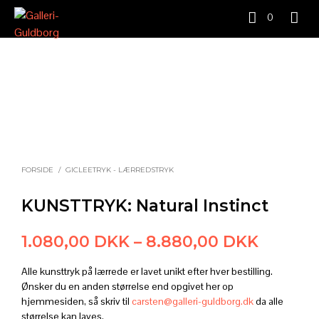
0
FORSIDE
/
GICLEETRYK - LÆRREDSTRYK
KUNSTTRYK: Natural Instinct
Prisinte
1.080,00
DKK
–
8.880,00
DKK
1.080,
Alle kunsttryk på lærrede er lavet unikt efter hver bestilling.
til
Ønsker du en anden størrelse end opgivet her op
hjemmesiden, så skriv til
carsten@galleri-guldborg.dk
da alle
8.880,
størrelse kan laves.