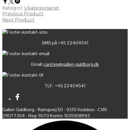
Kategori:
Ukategoriseret
Previous Product
Next Product
SMS på +45 22404541
Email:
carsten@galleri-guldborg.dk
TLF. +45 22404541
Galleri-Guldborg - Rærupvej 50 - 9310 Vodskov - CVR:
29077304 - Reg: 9070 Konto: 1635908943