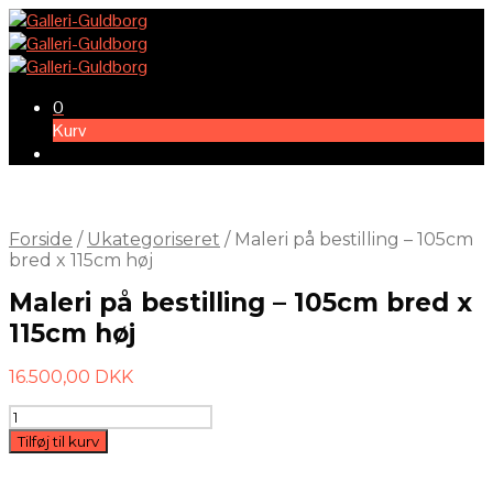
0
Kurv
Forside
/
Ukategoriseret
/
Maleri på bestilling – 105cm
bred x 115cm høj
Maleri på bestilling – 105cm bred x
115cm høj
16.500,00
DKK
Maleri
på
Tilføj til kurv
bestilling
-