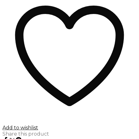
105cm
bred
x
115cm
høj
antal
Add to wishlist
Share this product