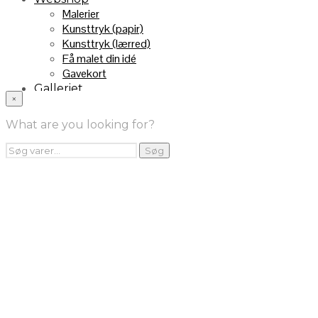
Malerier
Kunsttryk (papir)
Kunsttryk (lærred)
Få malet din idé
Gavekort
Galleriet
×
INFO
Handelsebetingelser
What are you looking for?
Returnering
FRA TV
Søg
Søg
efter:
Videoklip fra TV2
Maleri fra “Kender du typen” på DR1
Kontakt