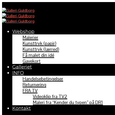
Webshop
Malerier
Kunsttryk (papir)
Kunsttryk (lærred)
Få malet din idé
Gavekort
Galleriet
INFO
Handelsebetingelser
Returnering
FRA TV
Videoklip fra TV2
Maleri fra “Kender du typen” på DR1
Kontakt