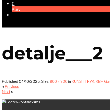
0
Kurv
detalje___2
Published
04/10/2023
. Size:
800 × 800
in
KUNSTTRYK: KBH Garde
<
Previous
Next
>