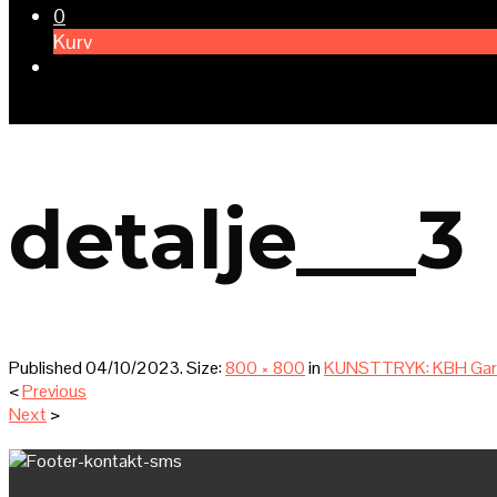
0
Kurv
detalje___3
Published
04/10/2023
. Size:
800 × 800
in
KUNSTTRYK: KBH Garde
<
Previous
Next
>