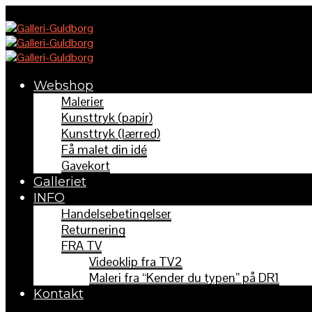
Webshop
Malerier
Kunsttryk (papir)
Kunsttryk (lærred)
Få malet din idé
Gavekort
Galleriet
INFO
Handelsebetingelser
Returnering
FRA TV
Videoklip fra TV2
Maleri fra “Kender du typen” på DR1
Kontakt