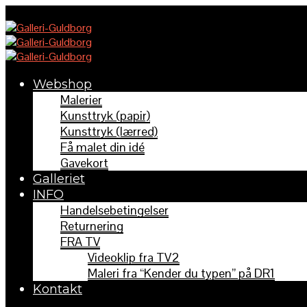
Webshop
Malerier
Kunsttryk (papir)
Kunsttryk (lærred)
Få malet din idé
Gavekort
Galleriet
INFO
Handelsebetingelser
Returnering
FRA TV
Videoklip fra TV2
Maleri fra “Kender du typen” på DR1
Kontakt