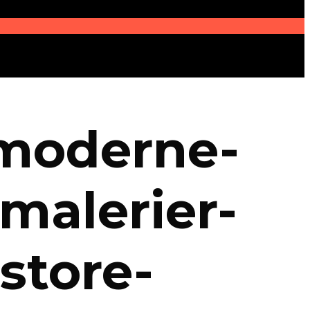
-moderne-
malerier-
store-