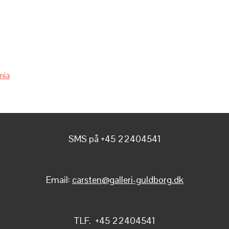
nia
SMS på +45 22404541
Email:
carsten@galleri-guldborg.dk
TLF. +45 22404541