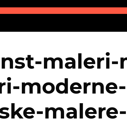
unst-maleri
ri-moderne-
nske-malere-