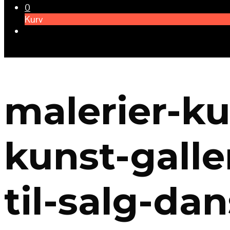
0
Kurv
malerier-k
kunst-galle
til-salg-da