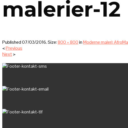
malerier-12
Published
07/03/2016
. Size:
800 × 800
in
Moderne maleri: AfroMa
<
Previous
Next
>