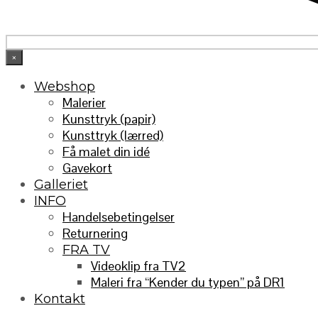
×
Webshop
Malerier
Kunsttryk (papir)
Kunsttryk (lærred)
Få malet din idé
Gavekort
Galleriet
INFO
Handelsebetingelser
Returnering
FRA TV
Videoklip fra TV2
Maleri fra “Kender du typen” på DR1
Kontakt