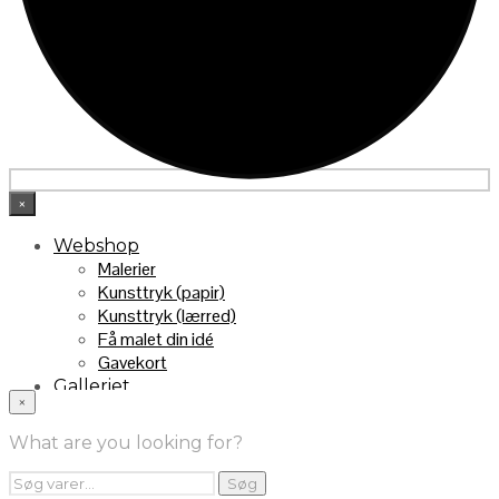
×
Webshop
Malerier
Kunsttryk (papir)
Kunsttryk (lærred)
Få malet din idé
Gavekort
Galleriet
×
INFO
Handelsebetingelser
What are you looking for?
Returnering
FRA TV
Søg
Søg