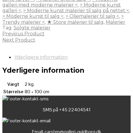
galleri med moderne malerier <
,
> Moderne kunst
galleri <
,
> Moderne kunst malerier til salg på nettet <
,
> Moderne kunst til salg <
,
> Oliemalerier til salg <
,
>
Trendy malerier <
,
★ Store malerier til salg
,
Malerier
Tag:
Solgte malerier
Previous Product
Next Product
Yderligere information
Yderligere information
Vægt
2 kg
Størrelse
80 × 100 cm
SMS på +45 22404541
Email:
carsten@galleri-guldborg.dk