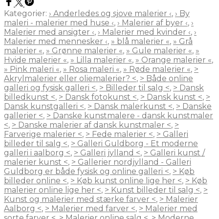
Kategorier:
› Anderledes og sjove malerier ‹
,
› By
maleri - malerier med huse ‹
,
› Malerier af byer ‹
,
›
Malerier med ansigter ‹
,
› Malerier med kvinder ‹
,
›
Malerier med mennesker ‹
,
» blå malerier «
,
» Grå
malerier «
,
» Grønne malerier «
,
» Gule malerier «
,
»
Hvide malerier «
,
» Lilla malerier «
,
» Orange malerier «
,
» Pink maleri «
,
» Rosa maleri «
,
» Røde malerier «
,
>
Akrylmalerier eller oliemalerier? <
,
> Både online
galleri og fysisk galleri <
,
> Billeder til salg <
,
> Dansk
billedkunst <
,
> Dansk fotokunst <
,
> Dansk kunst <
,
>
Dansk kunstgalleri <
,
> Dansk malerkunst <
,
> Danske
gallerier <
,
> Danske kunstmalere - dansk kunstmaler
<
,
> Danske malerier af dansk kunstmaler <
,
>
Farverige malerier <
,
> Fede malerier <
,
> Galleri
billeder til salg <
,
> Galleri Guldborg - Et moderne
galleri i aalborg <
,
> Galleri jylland <
,
> Galleri kunst /
malerier kunst <
,
> Gallerier nordjylland - Galleri
Guldborg er både fysisk og online galleri <
,
> Køb
billeder online <
,
> Køb kunst online lige her <
,
> Køb
malerier online lige her <
,
> Kunst billeder til salg <
,
>
Kunst og malerier med stærke farver <
,
> Malerier
Aalborg <
,
> Malerier med farver <
,
> Malerier med
sorte farver <
,
> Malerier online salg <
,
> Moderne