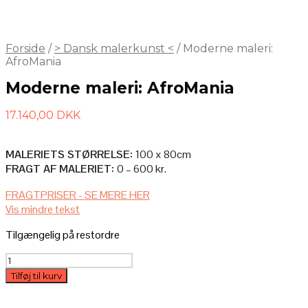
Forside
/
> Dansk malerkunst <
/
Moderne maleri:
AfroMania
Moderne maleri: AfroMania
17.140,00
DKK
MALERIETS STØRRELSE:
100 x 80cm
FRAGT AF MALERIET:
0 – 600 kr.
AFHENTNING I ATELIET
FRAGTPRISER - SE MERE HER
Vis mindre tekst
Afhenter du selv maleriet i ateliet, så er det selvfølgelig helt gratis.
Tilgængelig på restordre
LEVERES AF (MIG) KUNSTNEREN BAG
Moderne
– Pris: 600 kr.
maleri:
– Forsendelsestid: 0-2 mdr. (du kontaktes efter købet)
Tilføj til kurv
AfroMania
antal