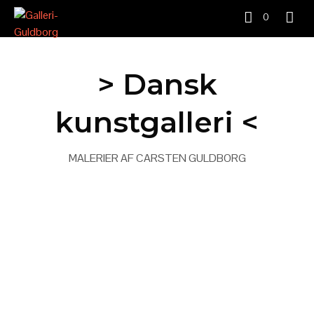
0
> Dansk
kunstgalleri <
Dette er teksten om malerierne . . . .
MALERIER AF CARSTEN GULDBORG