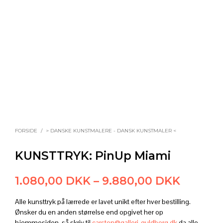
FORSIDE
/
> DANSKE KUNSTMALERE - DANSK KUNSTMALER <
KUNSTTRYK: PinUp Miami
Prisinte
1.080,00
DKK
–
9.880,00
DKK
1.080,
Alle kunsttryk på lærrede er lavet unikt efter hver bestilling.
til
Ønsker du en anden størrelse end opgivet her op
hjemmesiden, så skriv til
carsten@galleri-guldborg.dk
da alle