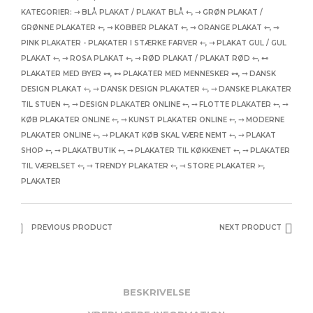
KATEGORIER:
⇾ BLÅ PLAKAT / PLAKAT BLÅ ⇽
,
⇾ GRØN PLAKAT /
GRØNNE PLAKATER ⇽
,
⇾ KOBBER PLAKAT ⇽
,
⇾ ORANGE PLAKAT ⇽
,
⇾
PINK PLAKATER - PLAKATER I STÆRKE FARVER ⇽
,
⇾ PLAKAT GUL / GUL
PLAKAT ⇽
,
⇾ ROSA PLAKAT ⇽
,
⇾ RØD PLAKAT / PLAKAT RØD ⇽
,
⊷
PLAKATER MED BYER ⊶
,
⊷ PLAKATER MED MENNESKER ⊶
,
⤍ DANSK
DESIGN PLAKAT ⤌
,
⤍ DANSK DESIGN PLAKATER ⤌
,
⤍ DANSKE PLAKATER
TIL STUEN ⤌
,
⤍ DESIGN PLAKATER ONLINE ⤌
,
⤍ FLOTTE PLAKATER ⤌
,
⤍
KØB PLAKATER ONLINE ⤌
,
⤍ KUNST PLAKATER ONLINE ⤌
,
⤍ MODERNE
PLAKATER ONLINE ⤌
,
⤍ PLAKAT KØB SKAL VÆRE NEMT ⤌
,
⤍ PLAKAT
SHOP ⤌
,
⤍ PLAKATBUTIK ⤌
,
⤍ PLAKATER TIL KØKKENET ⤌
,
⤍ PLAKATER
TIL VÆRELSET ⤌
,
⤍ TRENDY PLAKATER ⤌
,
⤙ STORE PLAKATER ⤚
,
PLAKATER
PREVIOUS PRODUCT
NEXT PRODUCT
BESKRIVELSE