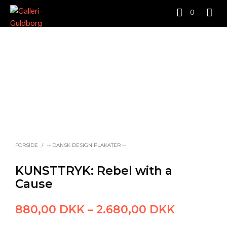
0
FORSIDE
/
⤍ DANSK DESIGN PLAKATER ⤌
KUNSTTRYK: Rebel with a
Cause
Prisinter
880,00
DKK
–
2.680,00
DKK
880,00 