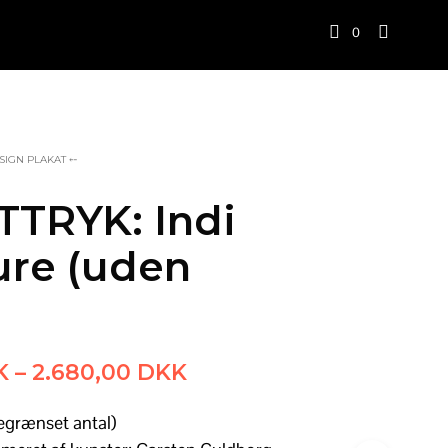
0
SIGN PLAKAT ⤌
TRYK: Indi
ure (uden
Prisinterval:
K
–
2.680,00
DKK
880,00 DKK
egrænset antal)
til