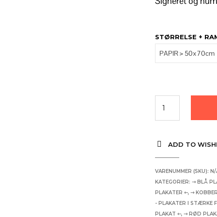
Signeret og num
STØRRELSE + R
ADD TO WISH
VARENUMMER (SKU):
N/
KATEGORIER:
⇾ BLÅ PL
PLAKATER ⇽
,
⇾ KOBBER
- PLAKATER I STÆRKE 
PLAKAT ⇽
,
⇾ RØD PLAK