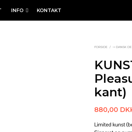
T
INFO
KONTAKT
FORSIDE
/
⤍ DANSK DE
KUNST
Pleas
kant)
880,00
DK
Limited kunst (b