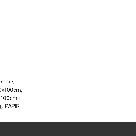
Ramme,
70x100cm,
x100cm +
), PAPIR