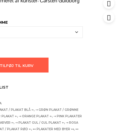
meret af kunster: Carsten Guldborg
2.680,00 DKK
AMME
TILFØJ TIL KURV
LIST
A
AKAT / PLAKAT BLÅ ⇽
,
⇾ GRØN PLAKAT / GRØNNE
 PLAKAT ⇽
,
⇾ ORANGE PLAKAT ⇽
,
⇾ PINK PLAKATER
FARVER ⇽
,
⇾ PLAKAT GUL / GUL PLAKAT ⇽
,
⇾ ROSA
AT / PLAKAT RØD ⇽
,
⊷ PLAKATER MED BYER ⊶
,
⊷