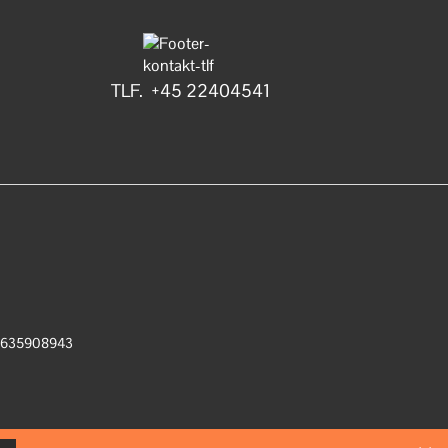
TLF. +45 22404541
: 1635908943