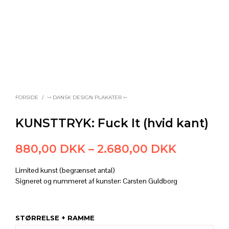
FORSIDE
/
⤍ DANSK DESIGN PLAKATER ⤌
KUNSTTRYK: Fuck It (hvid kant)
Prisinter
880,00
DKK
–
2.680,00
DKK
880,00 
Limited kunst (begrænset antal)
til
Signeret og nummeret af kunster: Carsten Guldborg
2.680,00
STØRRELSE + RAMME