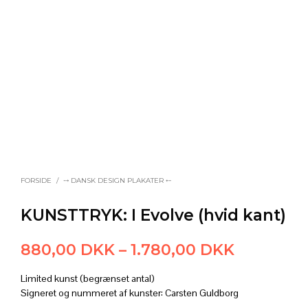
FORSIDE
/
⤍ DANSK DESIGN PLAKATER ⤌
KUNSTTRYK: I Evolve (hvid kant)
Prisinterv
880,00
DKK
–
1.780,00
DKK
880,00 
Limited kunst (begrænset antal)
til
Signeret og nummeret af kunster: Carsten Guldborg