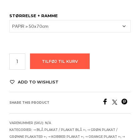
1.780,00
STØRRELSE + RAMME
TILFØJ TIL KURV
ADD TO WISHLIST
SHARE THIS PRODUCT
VARENUMMER (SKU):
N/A
KATEGORIER:
⇾ BLÅ PLAKAT / PLAKAT BLÅ ⇽
,
⇾ GRØN PLAKAT /
GRØNNE PLAKATER ⇽
,
⇾ KOBBER PLAKAT ⇽
,
⇾ ORANGE PLAKAT ⇽
,
⇾