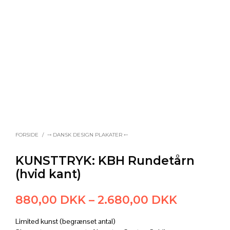
FORSIDE
/
⤍ DANSK DESIGN PLAKATER ⤌
KUNSTTRYK: KBH Rundetårn
(hvid kant)
Prisinter
880,00
DKK
–
2.680,00
DKK
880,00 
Limited kunst (begrænset antal)