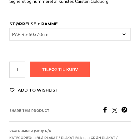
til
Signeret og nummeret af kunster: Carsten Guldborg
2.680,00
STØRRELSE + RAMME
TILFØJ TIL KURV
ADD TO WISHLIST
SHARE THIS PRODUCT
VARENUMMER (SKU):
N/A
KATEGORIER:
⇾ BLÅ PLAKAT / PLAKAT BLÅ ⇽
,
⇾ GRØN PLAKAT /