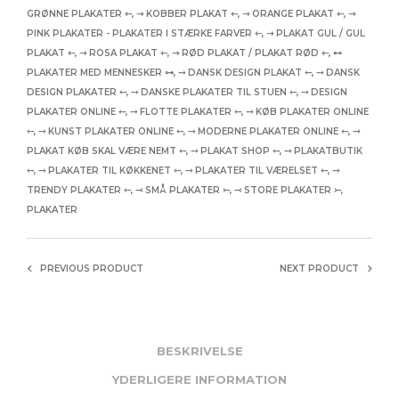
GRØNNE PLAKATER ⇽
,
⇾ KOBBER PLAKAT ⇽
,
⇾ ORANGE PLAKAT ⇽
,
⇾
PINK PLAKATER - PLAKATER I STÆRKE FARVER ⇽
,
⇾ PLAKAT GUL / GUL
PLAKAT ⇽
,
⇾ ROSA PLAKAT ⇽
,
⇾ RØD PLAKAT / PLAKAT RØD ⇽
,
⊷
PLAKATER MED MENNESKER ⊶
,
⤍ DANSK DESIGN PLAKAT ⤌
,
⤍ DANSK
DESIGN PLAKATER ⤌
,
⤍ DANSKE PLAKATER TIL STUEN ⤌
,
⤍ DESIGN
PLAKATER ONLINE ⤌
,
⤍ FLOTTE PLAKATER ⤌
,
⤍ KØB PLAKATER ONLINE
⤌
,
⤍ KUNST PLAKATER ONLINE ⤌
,
⤍ MODERNE PLAKATER ONLINE ⤌
,
⤍
PLAKAT KØB SKAL VÆRE NEMT ⤌
,
⤍ PLAKAT SHOP ⤌
,
⤍ PLAKATBUTIK
⤌
,
⤍ PLAKATER TIL KØKKENET ⤌
,
⤍ PLAKATER TIL VÆRELSET ⤌
,
⤍
TRENDY PLAKATER ⤌
,
⤙ SMÅ PLAKATER ⤚
,
⤙ STORE PLAKATER ⤚
,
PLAKATER
PREVIOUS PRODUCT
NEXT PRODUCT
BESKRIVELSE
YDERLIGERE INFORMATION