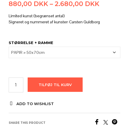
Prisinter
880,00
DKK
–
2.680,00
DKK
880,00 
Limited kunst (begrænset antal)
til
Signeret og nummeret af kunster: Carsten Guldborg
2.680,00
STØRRELSE + RAMME
TILFØJ TIL KURV
ADD TO WISHLIST
SHARE THIS PRODUCT