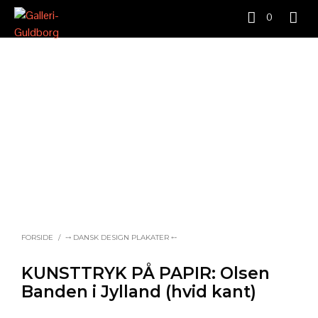
0
FORSIDE
/
⤍ DANSK DESIGN PLAKATER ⤌
KUNSTTRYK PÅ PAPIR: Olsen
Banden i Jylland (hvid kant)