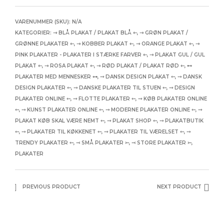
VARENUMMER (SKU):
N/A
KATEGORIER:
⇾ BLÅ PLAKAT / PLAKAT BLÅ ⇽
,
⇾ GRØN PLAKAT /
GRØNNE PLAKATER ⇽
,
⇾ KOBBER PLAKAT ⇽
,
⇾ ORANGE PLAKAT ⇽
,
⇾
PINK PLAKATER - PLAKATER I STÆRKE FARVER ⇽
,
⇾ PLAKAT GUL / GUL
PLAKAT ⇽
,
⇾ ROSA PLAKAT ⇽
,
⇾ RØD PLAKAT / PLAKAT RØD ⇽
,
⊷
PLAKATER MED MENNESKER ⊶
,
⤍ DANSK DESIGN PLAKAT ⤌
,
⤍ DANSK
DESIGN PLAKATER ⤌
,
⤍ DANSKE PLAKATER TIL STUEN ⤌
,
⤍ DESIGN
PLAKATER ONLINE ⤌
,
⤍ FLOTTE PLAKATER ⤌
,
⤍ KØB PLAKATER ONLINE
⤌
,
⤍ KUNST PLAKATER ONLINE ⤌
,
⤍ MODERNE PLAKATER ONLINE ⤌
,
⤍
PLAKAT KØB SKAL VÆRE NEMT ⤌
,
⤍ PLAKAT SHOP ⤌
,
⤍ PLAKATBUTIK
⤌
,
⤍ PLAKATER TIL KØKKENET ⤌
,
⤍ PLAKATER TIL VÆRELSET ⤌
,
⤍
TRENDY PLAKATER ⤌
,
⤙ SMÅ PLAKATER ⤚
,
⤙ STORE PLAKATER ⤚
,
PLAKATER
PREVIOUS PRODUCT
NEXT PRODUCT