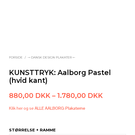
FORSIDE
/
⤍ DANSK DESIGN PLAKATER ⤌
KUNSTTRYK: Aalborg Pastel
(hvid kant)
Prisinterv
880,00
DKK
–
1.780,00
DKK
880,00 
Klik her og se
ALLE AALBORG-Plakaterne
til
1.780,00
STØRRELSE + RAMME