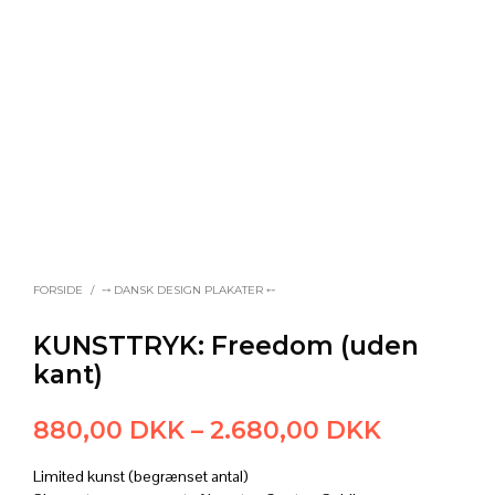
FORSIDE
/
⤍ DANSK DESIGN PLAKATER ⤌
KUNSTTRYK: Freedom (uden
kant)
Prisinter
880,00
DKK
–
2.680,00
DKK
880,00 
Limited kunst (begrænset antal)