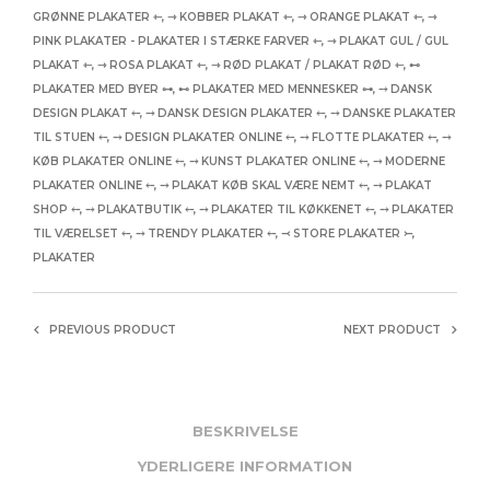
GRØNNE PLAKATER ⇽
,
⇾ KOBBER PLAKAT ⇽
,
⇾ ORANGE PLAKAT ⇽
,
⇾
PINK PLAKATER - PLAKATER I STÆRKE FARVER ⇽
,
⇾ PLAKAT GUL / GUL
PLAKAT ⇽
,
⇾ ROSA PLAKAT ⇽
,
⇾ RØD PLAKAT / PLAKAT RØD ⇽
,
⊷
PLAKATER MED BYER ⊶
,
⊷ PLAKATER MED MENNESKER ⊶
,
⤍ DANSK
DESIGN PLAKAT ⤌
,
⤍ DANSK DESIGN PLAKATER ⤌
,
⤍ DANSKE PLAKATER
TIL STUEN ⤌
,
⤍ DESIGN PLAKATER ONLINE ⤌
,
⤍ FLOTTE PLAKATER ⤌
,
⤍
KØB PLAKATER ONLINE ⤌
,
⤍ KUNST PLAKATER ONLINE ⤌
,
⤍ MODERNE
PLAKATER ONLINE ⤌
,
⤍ PLAKAT KØB SKAL VÆRE NEMT ⤌
,
⤍ PLAKAT
SHOP ⤌
,
⤍ PLAKATBUTIK ⤌
,
⤍ PLAKATER TIL KØKKENET ⤌
,
⤍ PLAKATER
TIL VÆRELSET ⤌
,
⤍ TRENDY PLAKATER ⤌
,
⤙ STORE PLAKATER ⤚
,
PLAKATER
PREVIOUS PRODUCT
NEXT PRODUCT
BESKRIVELSE
YDERLIGERE INFORMATION