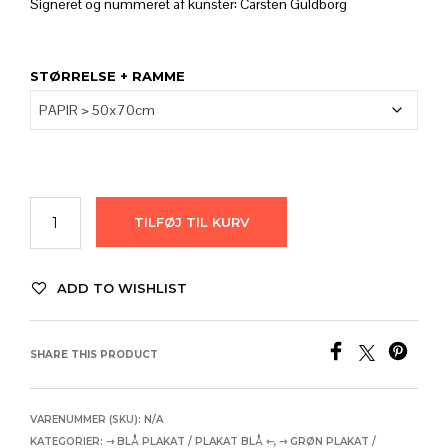
til
Signeret og nummeret af kunster: Carsten Guldborg
2.680,00
STØRRELSE + RAMME
TILFØJ TIL KURV
ADD TO WISHLIST
SHARE THIS PRODUCT
VARENUMMER (SKU):
N/A
KATEGORIER:
⇾ BLÅ PLAKAT / PLAKAT BLÅ ⇽
,
⇾ GRØN PLAKAT /