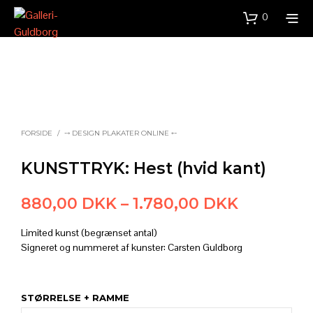
0
FORSIDE
/
⤍ DESIGN PLAKATER ONLINE ⤌
KUNSTTRYK: Hest (hvid kant)
Prisinterv
880,00
DKK
–
1.780,00
DKK
880,00 
Limited kunst (begrænset antal)
til
Signeret og nummeret af kunster: Carsten Guldborg
1.780,00
STØRRELSE + RAMME