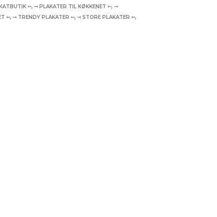
KATBUTIK ⤌
,
⤍ PLAKATER TIL KØKKENET ⤌
,
⤍
ET ⤌
,
⤍ TRENDY PLAKATER ⤌
,
⤙ STORE PLAKATER ⤚
,