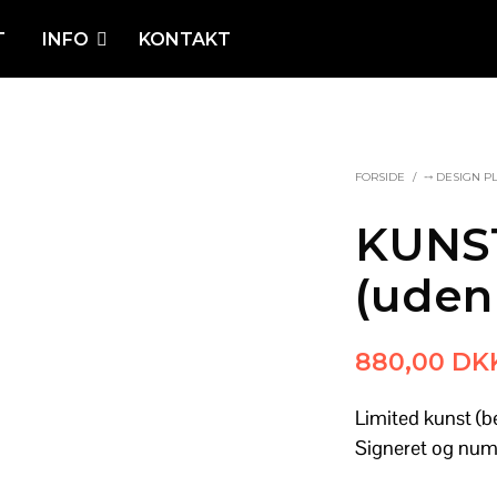
T
INFO
KONTAKT
FORSIDE
/
⤍ DESIGN P
KUNST
(uden
880,00
DK
Limited kunst (b
Signeret og num