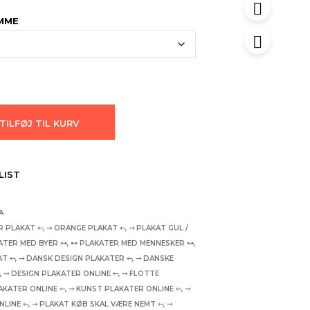
AMME
TILFØJ TIL KURV
LIST
A
R PLAKAT ⇽
,
⇾ ORANGE PLAKAT ⇽
,
⇾ PLAKAT GUL /
ATER MED BYER ⊶
,
⊷ PLAKATER MED MENNESKER ⊶
,
AT ⤌
,
⤍ DANSK DESIGN PLAKATER ⤌
,
⤍ DANSKE
⤌
,
⤍ DESIGN PLAKATER ONLINE ⤌
,
⤍ FLOTTE
AKATER ONLINE ⤌
,
⤍ KUNST PLAKATER ONLINE ⤌
,
⤍
NLINE ⤌
,
⤍ PLAKAT KØB SKAL VÆRE NEMT ⤌
,
⤍