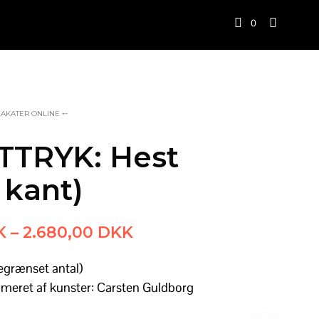
0
LAKATER ONLINE ⤌
TRYK: Hest
 kant)
Prisinterval:
K
–
2.680,00
DKK
880,00 DKK
egrænset antal)
til
meret af kunster: Carsten Guldborg
2.680,00 DKK