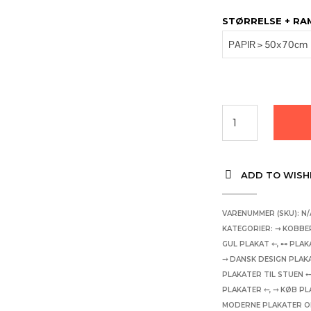
STØRRELSE + R
ADD TO WISH
VARENUMMER (SKU):
N/
KATEGORIER:
⇾ KOBBE
GUL PLAKAT ⇽
,
⊷ PLAK
⤍ DANSK DESIGN PLAK
PLAKATER TIL STUEN 
PLAKATER ⤌
,
⤍ KØB PL
MODERNE PLAKATER O