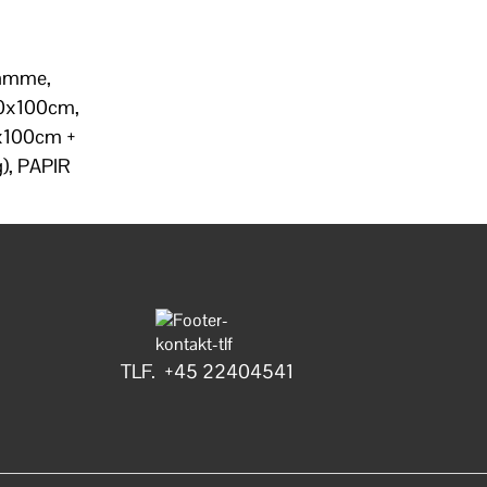
Ramme,
70x100cm,
x100cm +
), PAPIR
TLF. +45 22404541