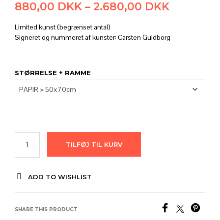
Prisinter
880,00
DKK
–
2.680,00
DKK
880,00 
Limited kunst (begrænset antal)
til
Signeret og nummeret af kunster: Carsten Guldborg
2.680,00
STØRRELSE + RAMME
TILFØJ TIL KURV
ADD TO WISHLIST
SHARE THIS PRODUCT