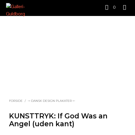
0
FORSIDE
/
⤍ DANSK DESIGN PLAKATER ⤌
KUNSTTRYK: If God Was an
Angel (uden kant)