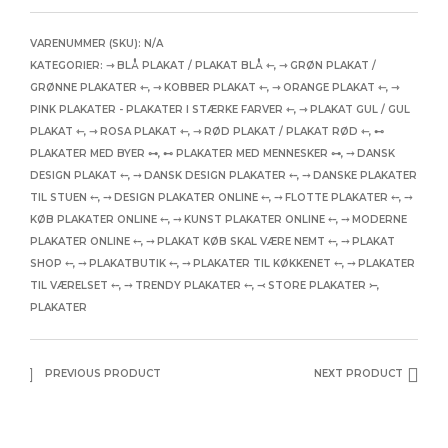
VARENUMMER (SKU):
N/A
KATEGORIER:
⇾ BLÅ PLAKAT / PLAKAT BLÅ ⇽
,
⇾ GRØN PLAKAT /
GRØNNE PLAKATER ⇽
,
⇾ KOBBER PLAKAT ⇽
,
⇾ ORANGE PLAKAT ⇽
,
⇾
PINK PLAKATER - PLAKATER I STÆRKE FARVER ⇽
,
⇾ PLAKAT GUL / GUL
PLAKAT ⇽
,
⇾ ROSA PLAKAT ⇽
,
⇾ RØD PLAKAT / PLAKAT RØD ⇽
,
⊷
PLAKATER MED BYER ⊶
,
⊷ PLAKATER MED MENNESKER ⊶
,
⤍ DANSK
DESIGN PLAKAT ⤌
,
⤍ DANSK DESIGN PLAKATER ⤌
,
⤍ DANSKE PLAKATER
TIL STUEN ⤌
,
⤍ DESIGN PLAKATER ONLINE ⤌
,
⤍ FLOTTE PLAKATER ⤌
,
⤍
KØB PLAKATER ONLINE ⤌
,
⤍ KUNST PLAKATER ONLINE ⤌
,
⤍ MODERNE
PLAKATER ONLINE ⤌
,
⤍ PLAKAT KØB SKAL VÆRE NEMT ⤌
,
⤍ PLAKAT
SHOP ⤌
,
⤍ PLAKATBUTIK ⤌
,
⤍ PLAKATER TIL KØKKENET ⤌
,
⤍ PLAKATER
TIL VÆRELSET ⤌
,
⤍ TRENDY PLAKATER ⤌
,
⤙ STORE PLAKATER ⤚
,
PLAKATER
PREVIOUS PRODUCT
NEXT PRODUCT