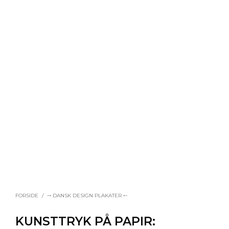
FORSIDE
/
⤍ DANSK DESIGN PLAKATER ⤌
KUNSTTRYK PÅ PAPIR: