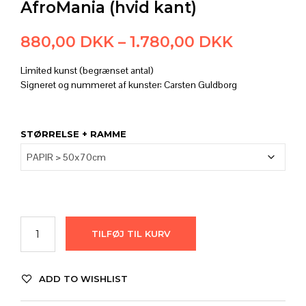
AfroMania (hvid kant)
Prisinterv
880,00
DKK
–
1.780,00
DKK
880,00 
Limited kunst (begrænset antal)
til
Signeret og nummeret af kunster: Carsten Guldborg
1.780,00
STØRRELSE + RAMME
TILFØJ TIL KURV
ADD TO WISHLIST