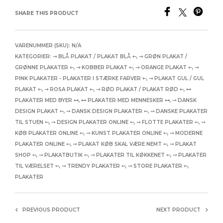
SHARE THIS PRODUCT
VARENUMMER (SKU):
N/A
KATEGORIER:
⇾ BLÅ PLAKAT / PLAKAT BLÅ ⇽
,
⇾ GRØN PLAKAT /
GRØNNE PLAKATER ⇽
,
⇾ KOBBER PLAKAT ⇽
,
⇾ ORANGE PLAKAT ⇽
,
⇾
PINK PLAKATER - PLAKATER I STÆRKE FARVER ⇽
,
⇾ PLAKAT GUL / GUL
PLAKAT ⇽
,
⇾ ROSA PLAKAT ⇽
,
⇾ RØD PLAKAT / PLAKAT RØD ⇽
,
⊷
PLAKATER MED BYER ⊶
,
⊷ PLAKATER MED MENNESKER ⊶
,
⤍ DANSK
DESIGN PLAKAT ⤌
,
⤍ DANSK DESIGN PLAKATER ⤌
,
⤍ DANSKE PLAKATER
TIL STUEN ⤌
,
⤍ DESIGN PLAKATER ONLINE ⤌
,
⤍ FLOTTE PLAKATER ⤌
,
⤍
KØB PLAKATER ONLINE ⤌
,
⤍ KUNST PLAKATER ONLINE ⤌
,
⤍ MODERNE
PLAKATER ONLINE ⤌
,
⤍ PLAKAT KØB SKAL VÆRE NEMT ⤌
,
⤍ PLAKAT
SHOP ⤌
,
⤍ PLAKATBUTIK ⤌
,
⤍ PLAKATER TIL KØKKENET ⤌
,
⤍ PLAKATER
TIL VÆRELSET ⤌
,
⤍ TRENDY PLAKATER ⤌
,
⤙ STORE PLAKATER ⤚
,
PLAKATER
PREVIOUS PRODUCT
NEXT PRODUCT