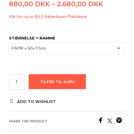
Prisinter
880,00
DKK
–
2.680,00
DKK
880,00 
Klik her og se
ALLE København-Plakaterne
til
2.680,00
STØRRELSE + RAMME
TILFØJ TIL KURV
ADD TO WISHLIST
SHARE THIS PRODUCT