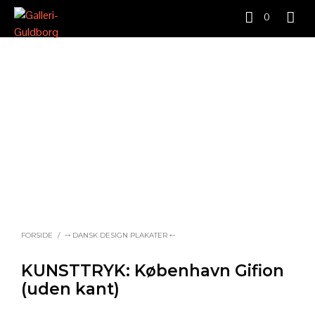
0
FORSIDE
/
⤍ DANSK DESIGN PLAKATER ⤌
KUNSTTRYK: København Gifion
(uden kant)