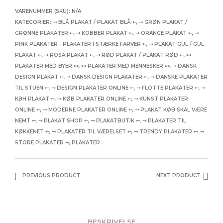
VARENUMMER (SKU):
N/A
KATEGORIER:
⇾ BLÅ PLAKAT / PLAKAT BLÅ ⇽
,
⇾ GRØN PLAKAT /
GRØNNE PLAKATER ⇽
,
⇾ KOBBER PLAKAT ⇽
,
⇾ ORANGE PLAKAT ⇽
,
⇾
PINK PLAKATER - PLAKATER I STÆRKE FARVER ⇽
,
⇾ PLAKAT GUL / GUL
PLAKAT ⇽
,
⇾ ROSA PLAKAT ⇽
,
⇾ RØD PLAKAT / PLAKAT RØD ⇽
,
⊷
PLAKATER MED BYER ⊶
,
⊷ PLAKATER MED MENNESKER ⊶
,
⤍ DANSK
DESIGN PLAKAT ⤌
,
⤍ DANSK DESIGN PLAKATER ⤌
,
⤍ DANSKE PLAKATER
TIL STUEN ⤌
,
⤍ DESIGN PLAKATER ONLINE ⤌
,
⤍ FLOTTE PLAKATER ⤌
,
⤍
KBH PLAKAT ⤌
,
⤍ KØB PLAKATER ONLINE ⤌
,
⤍ KUNST PLAKATER
ONLINE ⤌
,
⤍ MODERNE PLAKATER ONLINE ⤌
,
⤍ PLAKAT KØB SKAL VÆRE
NEMT ⤌
,
⤍ PLAKAT SHOP ⤌
,
⤍ PLAKATBUTIK ⤌
,
⤍ PLAKATER TIL
KØKKENET ⤌
,
⤍ PLAKATER TIL VÆRELSET ⤌
,
⤍ TRENDY PLAKATER ⤌
,
⤙
STORE PLAKATER ⤚
,
PLAKATER
PREVIOUS PRODUCT
NEXT PRODUCT
BESKRIVELSE