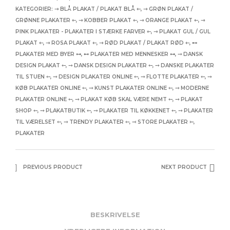
KATEGORIER:
⇾ BLÅ PLAKAT / PLAKAT BLÅ ⇽
,
⇾ GRØN PLAKAT /
GRØNNE PLAKATER ⇽
,
⇾ KOBBER PLAKAT ⇽
,
⇾ ORANGE PLAKAT ⇽
,
⇾
PINK PLAKATER - PLAKATER I STÆRKE FARVER ⇽
,
⇾ PLAKAT GUL / GUL
PLAKAT ⇽
,
⇾ ROSA PLAKAT ⇽
,
⇾ RØD PLAKAT / PLAKAT RØD ⇽
,
⊷
PLAKATER MED BYER ⊶
,
⊷ PLAKATER MED MENNESKER ⊶
,
⤍ DANSK
DESIGN PLAKAT ⤌
,
⤍ DANSK DESIGN PLAKATER ⤌
,
⤍ DANSKE PLAKATER
TIL STUEN ⤌
,
⤍ DESIGN PLAKATER ONLINE ⤌
,
⤍ FLOTTE PLAKATER ⤌
,
⤍
KØB PLAKATER ONLINE ⤌
,
⤍ KUNST PLAKATER ONLINE ⤌
,
⤍ MODERNE
PLAKATER ONLINE ⤌
,
⤍ PLAKAT KØB SKAL VÆRE NEMT ⤌
,
⤍ PLAKAT
SHOP ⤌
,
⤍ PLAKATBUTIK ⤌
,
⤍ PLAKATER TIL KØKKENET ⤌
,
⤍ PLAKATER
TIL VÆRELSET ⤌
,
⤍ TRENDY PLAKATER ⤌
,
⤙ STORE PLAKATER ⤚
,
PLAKATER
PREVIOUS PRODUCT
NEXT PRODUCT
BESKRIVELSE