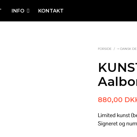
T
INFO
KONTAKT
FORSIDE
/
⤍ DANSK DE
KUNST
Aalbo
880,00
DK
Limited kunst (b
Signeret og num