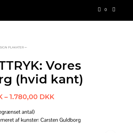
0
SIGN PLAKATER ⤌
TRYK: Vores
rg (hvid kant)
Prisinterval:
K
–
1.780,00
DKK
880,00 DKK
egrænset antal)
til
meret af kunster: Carsten Guldborg
1.780,00 DKK