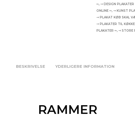
⤌
,
⤍ DESIGN PLAKATER
ONLINE ⤌
,
⤍ KUNST PL
⤍ PLAKAT KØB SKAL V
⤍ PLAKATER TIL KØKK
PLAKATER ⤌
,
⤙ STORE 
BESKRIVELSE
YDERLIGERE INFORMATION
RAMMER