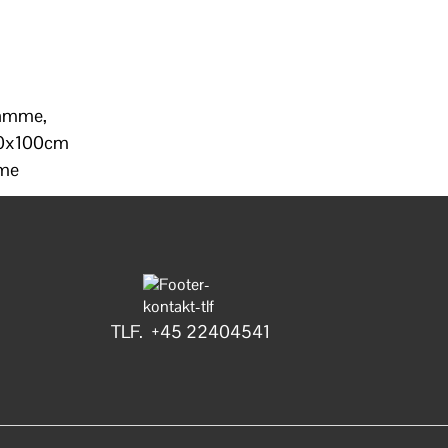
Ramme,
70x100cm
mme
TLF. +45 22404541