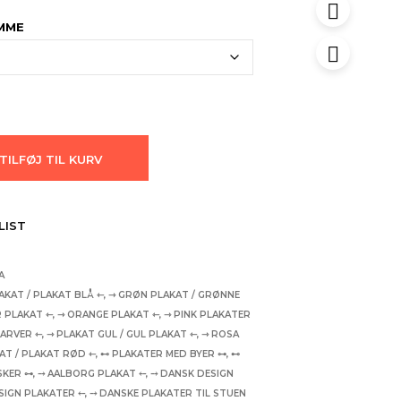
AMME
TILFØJ TIL KURV
LIST
A
AKAT / PLAKAT BLÅ ⇽
,
⇾ GRØN PLAKAT / GRØNNE
 PLAKAT ⇽
,
⇾ ORANGE PLAKAT ⇽
,
⇾ PINK PLAKATER
FARVER ⇽
,
⇾ PLAKAT GUL / GUL PLAKAT ⇽
,
⇾ ROSA
AT / PLAKAT RØD ⇽
,
⊷ PLAKATER MED BYER ⊶
,
⊷
SKER ⊶
,
⤍ AALBORG PLAKAT ⤌
,
⤍ DANSK DESIGN
SIGN PLAKATER ⤌
,
⤍ DANSKE PLAKATER TIL STUEN