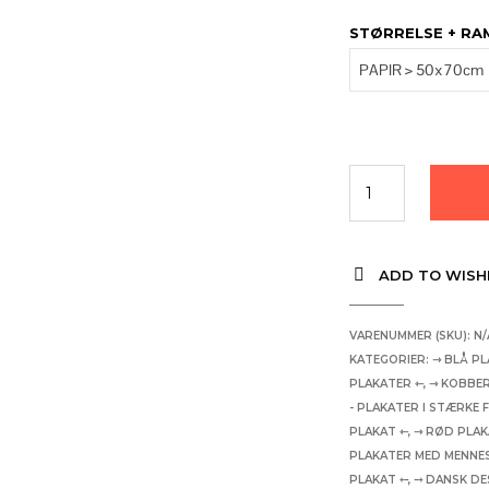
STØRRELSE + R
ADD TO WISH
VARENUMMER (SKU):
N/
KATEGORIER:
⇾ BLÅ PL
PLAKATER ⇽
,
⇾ KOBBER
- PLAKATER I STÆRKE 
PLAKAT ⇽
,
⇾ RØD PLAK
PLAKATER MED MENNE
PLAKAT ⤌
,
⤍ DANSK DE