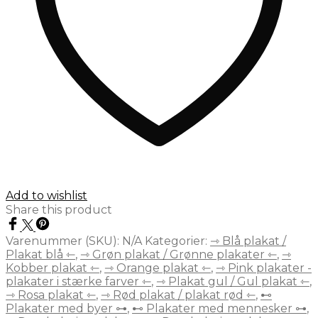
Add to wishlist
Share this product
Varenummer (SKU):
N/A
Kategorier:
⇾ Blå plakat /
Plakat blå ⇽
,
⇾ Grøn plakat / Grønne plakater ⇽
,
⇾
Kobber plakat ⇽
,
⇾ Orange plakat ⇽
,
⇾ Pink plakater -
plakater i stærke farver ⇽
,
⇾ Plakat gul / Gul plakat ⇽
,
⇾ Rosa plakat ⇽
,
⇾ Rød plakat / plakat rød ⇽
,
⊷
Plakater med byer ⊶
,
⊷ Plakater med mennesker ⊶
,