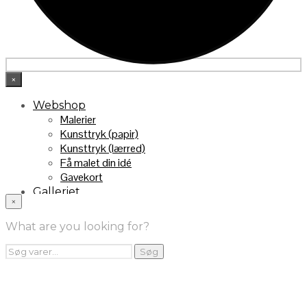
×
Webshop
Malerier
Kunsttryk (papir)
Kunsttryk (lærred)
Få malet din idé
Gavekort
Galleriet
×
INFO
Handelsebetingelser
What are you looking for?
Returnering
FRA TV
Søg
Søg
efter:
Videoklip fra TV2
Maleri fra “Kender du typen” på DR1
Kontakt