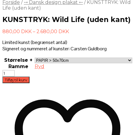
Forside
/
⤍ Dansk design plakat ⤌
/
KUNSTTRYK: Wild
Life (uden kant)
KUNSTTRYK: Wild Life (uden kant)
Prisinterval:
880,00
DKK
–
2.680,00
DKK
880,00 DKK
Limited kunst (begrænset antal)
til
Signeret og nummeret af kunster: Carsten Guldborg
2.680,00 DKK
Størrelse +
Ramme
Ryd
KUNSTTRYK:
Wild
Tilføj til kurv
Life
(uden
kant)
antal