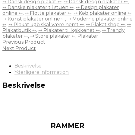
⤍ Dansk design plakat ⤌
,
⤍ Dansk design plakater ⤌
,
⤍ Danske plakater til stuen ⤌
,
⤍ Design plakater
online ⤌
,
⤍ Flotte plakater ⤌
,
⤍ Køb plakater online ⤌
,
⤍ Kunst plakater online ⤌
,
⤍ Moderne plakater online
⤌
,
⤍ Plakat køb skal være nemt ⤌
,
⤍ Plakat shop ⤌
,
⤍
Plakatbutik ⤌
,
⤍ Plakater til køkkenet ⤌
,
⤍ Trendy
plakater ⤌
,
⤙ Store plakater ⤚
,
Plakater
Previous Product
Next Product
Beskrivelse
Yderligere information
Beskrivelse
RAMMER