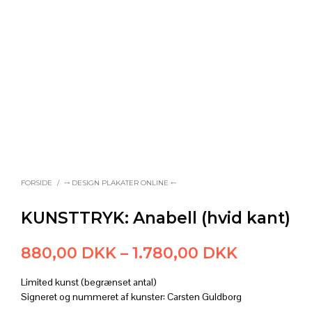
FORSIDE
/
⤍ DESIGN PLAKATER ONLINE ⤌
KUNSTTRYK: Anabell (hvid kant)
Prisinterv
880,00
DKK
–
1.780,00
DKK
880,00 
Limited kunst (begrænset antal)
til
Signeret og nummeret af kunster: Carsten Guldborg