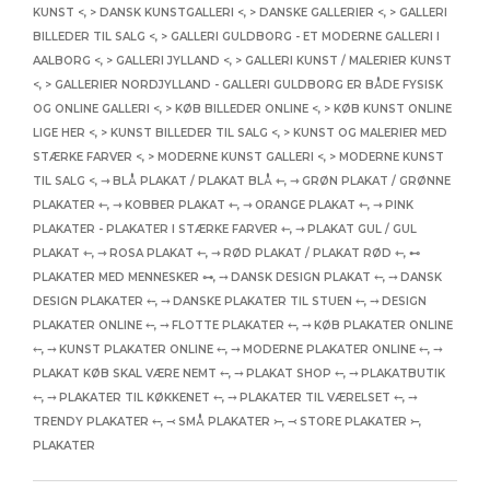
KUNST <
,
> DANSK KUNSTGALLERI <
,
> DANSKE GALLERIER <
,
> GALLERI
BILLEDER TIL SALG <
,
> GALLERI GULDBORG - ET MODERNE GALLERI I
AALBORG <
,
> GALLERI JYLLAND <
,
> GALLERI KUNST / MALERIER KUNST
<
,
> GALLERIER NORDJYLLAND - GALLERI GULDBORG ER BÅDE FYSISK
OG ONLINE GALLERI <
,
> KØB BILLEDER ONLINE <
,
> KØB KUNST ONLINE
LIGE HER <
,
> KUNST BILLEDER TIL SALG <
,
> KUNST OG MALERIER MED
STÆRKE FARVER <
,
> MODERNE KUNST GALLERI <
,
> MODERNE KUNST
TIL SALG <
,
⇾ BLÅ PLAKAT / PLAKAT BLÅ ⇽
,
⇾ GRØN PLAKAT / GRØNNE
PLAKATER ⇽
,
⇾ KOBBER PLAKAT ⇽
,
⇾ ORANGE PLAKAT ⇽
,
⇾ PINK
PLAKATER - PLAKATER I STÆRKE FARVER ⇽
,
⇾ PLAKAT GUL / GUL
PLAKAT ⇽
,
⇾ ROSA PLAKAT ⇽
,
⇾ RØD PLAKAT / PLAKAT RØD ⇽
,
⊷
PLAKATER MED MENNESKER ⊶
,
⤍ DANSK DESIGN PLAKAT ⤌
,
⤍ DANSK
DESIGN PLAKATER ⤌
,
⤍ DANSKE PLAKATER TIL STUEN ⤌
,
⤍ DESIGN
PLAKATER ONLINE ⤌
,
⤍ FLOTTE PLAKATER ⤌
,
⤍ KØB PLAKATER ONLINE
⤌
,
⤍ KUNST PLAKATER ONLINE ⤌
,
⤍ MODERNE PLAKATER ONLINE ⤌
,
⤍
PLAKAT KØB SKAL VÆRE NEMT ⤌
,
⤍ PLAKAT SHOP ⤌
,
⤍ PLAKATBUTIK
⤌
,
⤍ PLAKATER TIL KØKKENET ⤌
,
⤍ PLAKATER TIL VÆRELSET ⤌
,
⤍
TRENDY PLAKATER ⤌
,
⤙ SMÅ PLAKATER ⤚
,
⤙ STORE PLAKATER ⤚
,
PLAKATER