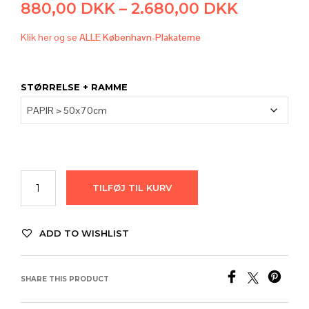
Prisinter
880,00
DKK
–
2.680,00
DKK
880,00 
Klik her og se
ALLE København-Plakaterne
til
2.680,00
STØRRELSE + RAMME
TILFØJ TIL KURV
ADD TO WISHLIST
SHARE THIS PRODUCT