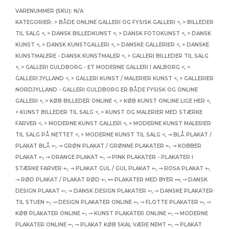
VARENUMMER (SKU):
N/A
KATEGORIER:
> BÅDE ONLINE GALLERI OG FYSISK GALLERI <
,
> BILLEDER
TIL SALG <
,
> DANSK BILLEDKUNST <
,
> DANSK FOTOKUNST <
,
> DANSK
KUNST <
,
> DANSK KUNSTGALLERI <
,
> DANSKE GALLERIER <
,
> DANSKE
KUNSTMALERE - DANSK KUNSTMALER <
,
> GALLERI BILLEDER TIL SALG
<
,
> GALLERI GULDBORG - ET MODERNE GALLERI I AALBORG <
,
>
GALLERI JYLLAND <
,
> GALLERI KUNST / MALERIER KUNST <
,
> GALLERIER
NORDJYLLAND - GALLERI GULDBORG ER BÅDE FYSISK OG ONLINE
GALLERI <
,
> KØB BILLEDER ONLINE <
,
> KØB KUNST ONLINE LIGE HER <
,
> KUNST BILLEDER TIL SALG <
,
> KUNST OG MALERIER MED STÆRKE
FARVER <
,
> MODERNE KUNST GALLERI <
,
> MODERNE KUNST MALERIER
TIL SALG PÅ NETTET <
,
> MODERNE KUNST TIL SALG <
,
⇾ BLÅ PLAKAT /
PLAKAT BLÅ ⇽
,
⇾ GRØN PLAKAT / GRØNNE PLAKATER ⇽
,
⇾ KOBBER
PLAKAT ⇽
,
⇾ ORANGE PLAKAT ⇽
,
⇾ PINK PLAKATER - PLAKATER I
STÆRKE FARVER ⇽
,
⇾ PLAKAT GUL / GUL PLAKAT ⇽
,
⇾ ROSA PLAKAT ⇽
,
⇾ RØD PLAKAT / PLAKAT RØD ⇽
,
⊷ PLAKATER MED BYER ⊶
,
⤍ DANSK
DESIGN PLAKAT ⤌
,
⤍ DANSK DESIGN PLAKATER ⤌
,
⤍ DANSKE PLAKATER
TIL STUEN ⤌
,
⤍ DESIGN PLAKATER ONLINE ⤌
,
⤍ FLOTTE PLAKATER ⤌
,
⤍
KØB PLAKATER ONLINE ⤌
,
⤍ KUNST PLAKATER ONLINE ⤌
,
⤍ MODERNE
PLAKATER ONLINE ⤌
,
⤍ PLAKAT KØB SKAL VÆRE NEMT ⤌
,
⤍ PLAKAT