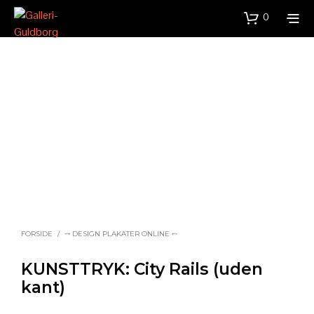
0
FORSIDE
/
⤍ DESIGN PLAKATER ONLINE ⤌
KUNSTTRYK: City Rails (uden
kant)