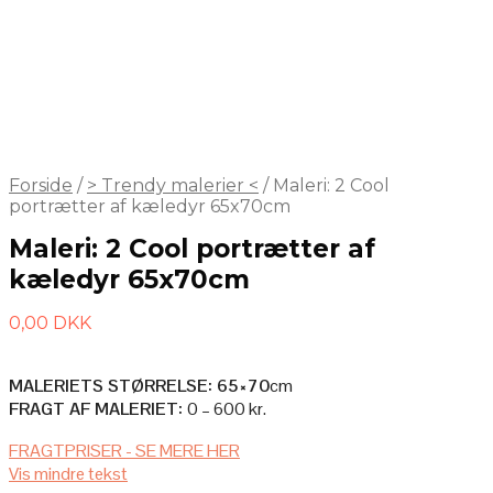
Forside
/
> Trendy malerier <
/
Maleri: 2 Cool
portrætter af kæledyr 65x70cm
Maleri: 2 Cool portrætter af
kæledyr 65x70cm
0,00
DKK
MALERIETS STØRRELSE: 65×70
cm
FRAGT AF MALERIET:
0 – 600 kr.
AFHENTNING I ATELIET
FRAGTPRISER - SE MERE HER
Vis mindre tekst
Afhenter du selv maleriet i ateliet, så er det selvfølgelig helt gratis.