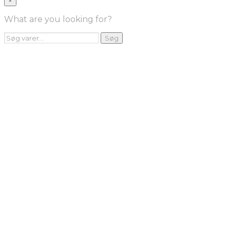
×
INFO
Handelsebetingelser
What are you looking for?
Returnering
FRA TV
Søg
Søg
efter:
Videoklip fra TV2
Maleri fra “Kender du typen” på DR1
Kontakt