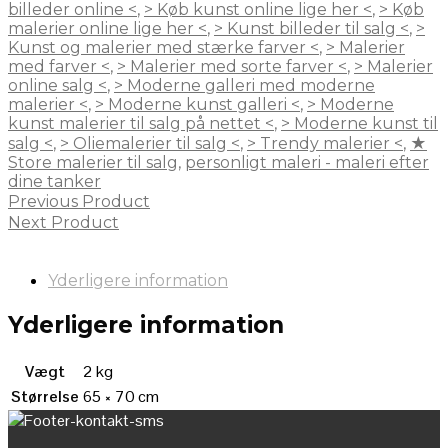
billeder online <
,
> Køb kunst online lige her <
,
> Køb
malerier online lige her <
,
> Kunst billeder til salg <
,
>
Kunst og malerier med stærke farver <
,
> Malerier
med farver <
,
> Malerier med sorte farver <
,
> Malerier
online salg <
,
> Moderne galleri med moderne
malerier <
,
> Moderne kunst galleri <
,
> Moderne
kunst malerier til salg på nettet <
,
> Moderne kunst til
salg <
,
> Oliemalerier til salg <
,
> Trendy malerier <
,
★
Store malerier til salg
,
personligt maleri - maleri efter
dine tanker
Previous Product
Next Product
Yderligere information
Yderligere information
Vægt
2 kg
Størrelse
65 × 70 cm