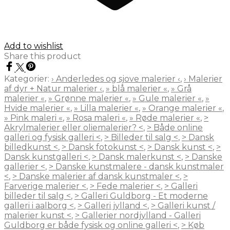
Add to wishlist
Share this product
Kategorier:
› Anderledes og sjove malerier ‹
,
› Malerier
af dyr + Natur malerier ‹
,
» blå malerier «
,
» Grå
malerier «
,
» Grønne malerier «
,
» Gule malerier «
,
»
Hvide malerier «
,
» Lilla malerier «
,
» Orange malerier «
,
» Pink maleri «
,
» Rosa maleri «
,
» Røde malerier «
,
>
Akrylmalerier eller oliemalerier? <
,
> Både online
galleri og fysisk galleri <
,
> Billeder til salg <
,
> Dansk
billedkunst <
,
> Dansk fotokunst <
,
> Dansk kunst <
,
>
Dansk kunstgalleri <
,
> Dansk malerkunst <
,
> Danske
gallerier <
,
> Danske kunstmalere - dansk kunstmaler
<
,
> Danske malerier af dansk kunstmaler <
,
>
Farverige malerier <
,
> Fede malerier <
,
> Galleri
billeder til salg <
,
> Galleri Guldborg - Et moderne
galleri i aalborg <
,
> Galleri jylland <
,
> Galleri kunst /
malerier kunst <
,
> Gallerier nordjylland - Galleri
Guldborg er både fysisk og online galleri <
,
> Køb