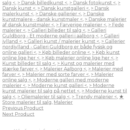
salg <
,
> Dansk billedkunst <
,
> Dansk fotokunst <
,
>
Dansk kunst <
,
> Dansk kunstgalleri <
,
> Dansk
malerkunst <
,
> Danske gallerier <
,
> Danske
kunstmalere - dansk kunstmaler <
,
> Danske malerier
af dansk kunstmaler <
,
> Farverige malerier <
,
> Fede
malerier <
,
> Galleri billeder til salg <
,
> Galleri
Guldborg - Et moderne galleri i aalborg <
,
> Galleri
jylland <
,
> Galleri kunst / malerier kunst <
,
> Gallerier
nordjylland - Galleri Guldborg er både fysisk og
online galleri <
,
> Køb billeder online <
,
> Køb kunst
online lige her <
,
> Køb malerier online lige her <
,
>
Kunst billeder til salg <
,
> Kunst og malerier med
stærke farver <
,
> Malerier Aalborg <
,
> Malerier med
farver <
,
> Malerier med sorte farver <
,
> Malerier
online salg <
,
> Moderne galleri med moderne
malerier <
,
> Moderne kunst galleri <
,
> Moderne
kunst malerier til salg på nettet <
,
> Moderne kunst til
salg <
,
> Oliemalerier til salg <
,
> Trendy malerier <
,
★
Store malerier til salg
,
Malerier
Previous Product
Next Product