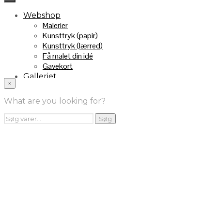
Webshop
Malerier
Kunsttryk (papir)
Kunsttryk (lærred)
Få malet din idé
Gavekort
Galleriet
×
INFO
Handelsebetingelser
What are you looking for?
Returnering
FRA TV
Søg
Søg
efter:
Videoklip fra TV2
Maleri fra “Kender du typen” på DR1
Kontakt