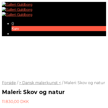
0
Kurv
Forside
/
> Dansk malerkunst <
/
Maleri: Skov og natur
Maleri: Skov og natur
11.830,00
DKK