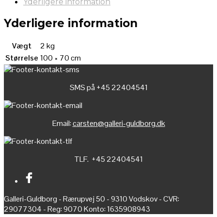
Yderligere information
Yderligere information
Vægt
2 kg
Størrelse
100 × 70 cm
SMS på +45 22404541
Email:
carsten@galleri-guldborg.dk
TLF. +45 22404541
Galleri-Guldborg - Rærupvej 50 - 9310 Vodskov - CVR:
29077304 - Reg: 9070 Konto: 1635908943