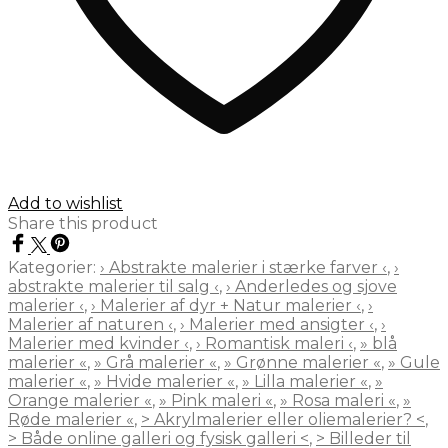
Add to wishlist
Share this product
Kategorier:
› Abstrakte malerier i stærke farver ‹
,
›
abstrakte malerier til salg ‹
,
› Anderledes og sjove
malerier ‹
,
› Malerier af dyr + Natur malerier ‹
,
›
Malerier af naturen ‹
,
› Malerier med ansigter ‹
,
›
Malerier med kvinder ‹
,
› Romantisk maleri ‹
,
» blå
malerier «
,
» Grå malerier «
,
» Grønne malerier «
,
» Gule
malerier «
,
» Hvide malerier «
,
» Lilla malerier «
,
»
Orange malerier «
,
» Pink maleri «
,
» Rosa maleri «
,
»
Røde malerier «
,
> Akrylmalerier eller oliemalerier? <
,
> Både online galleri og fysisk galleri <
,
> Billeder til