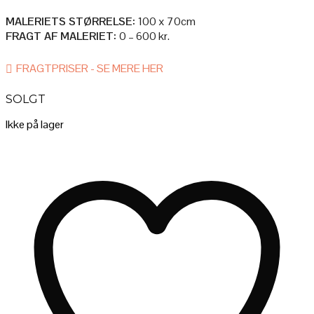
MALERIETS STØRRELSE:
100 x 70cm
FRAGT AF MALERIET:
0 – 600 kr.
AFHENTNING I ATELIET
FRAGTPRISER - SE MERE HER
Afhenter du selv maleriet i ateliet, så er det selvfølgelig helt gratis.
SOLGT
LEVERES AF (MIG) KUNSTNEREN BAG
Ikke på lager
– Pris: 600 kr.
– Forsendelsestid: 0-2 mdr. (du kontaktes efter købet)