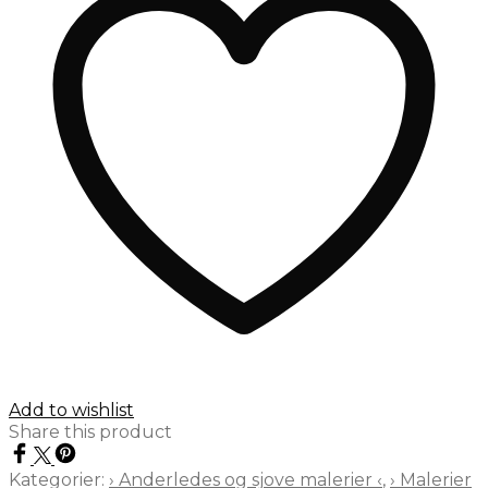
minder
120x80cm
antal
Add to wishlist
Share this product
Kategorier:
› Anderledes og sjove malerier ‹
,
› Malerier