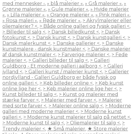
med mennesker ‹
,
» blå malerier «
,
» Grå malerier «
,
»
Grønne malerier «
,
» Gule malerier «
,
» Hvide malerier
«
,
» Lilla malerier «
,
» Orange malerier «
,
» Pink maleri «
,
» Rosa maleri «
,
» Røde malerier «
,
> Akrylmalerier eller
oliemalerier? <
,
> Både online galleri og fysisk galleri <
,
> Billeder til salg <
,
> Dansk billedkunst <
,
> Dansk
fotokunst <
,
> Dansk kunst <
,
> Dansk kunstgalleri <
,
>
Dansk malerkunst <
,
> Danske gallerier <
,
> Danske
kunstmalere - dansk kunstmaler <
,
> Danske malerier
af dansk kunstmaler <
,
> Farverige malerier <
,
> Fede
malerier <
,
> Galleri billeder til salg <
,
> Galleri
Guldborg - Et moderne galleri i aalborg <
,
> Galleri
jylland <
,
> Galleri kunst / malerier kunst <
,
> Gallerier
nordjylland - Galleri Guldborg er både fysisk og
online galleri <
,
> Køb billeder online <
,
> Køb kunst
online lige her <
,
> Køb malerier online lige her <
,
>
Kunst billeder til salg <
,
> Kunst og malerier med
stærke farver <
,
> Malerier med farver <
,
> Malerier
med sorte farver <
,
> Malerier online salg <
,
> Moderne
galleri med moderne malerier <
,
> Moderne kunst
galleri <
,
> Moderne kunst malerier til salg på nettet <
,
> Moderne kunst til salg <
,
> Oliemalerier til salg <
,
>
Trendy malerier <
,
★ Små malerier
,
★ Store malerier