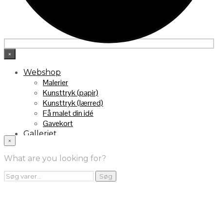
×
Webshop
Malerier
Kunsttryk (papir)
Kunsttryk (lærred)
Få malet din idé
Gavekort
Galleriet
×
INFO
Handelsebetingelser
What are you looking for?
Returnering
FRA TV
Søg
Søg
efter:
Videoklip fra TV2
Maleri fra “Kender du typen” på DR1
Kontakt