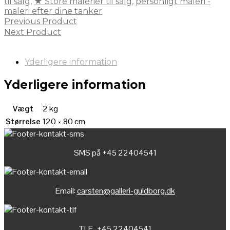
til salg
,
★ Store malerier til salg
,
personligt maleri -
maleri efter dine tanker
Previous Product
Next Product
Yderligere information
Yderligere information
Vægt
2 kg
Størrelse
120 × 80 cm
SMS på +45 22404541
Email:
carsten@galleri-guldborg.dk
TLF. +45 22404541