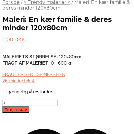
Forside
/
> Trendy malerier <
/
Maleri: En kær familie &
deres minder 120x80cm
Maleri: En kær familie & deres
minder 120x80cm
0,00
DKK
MALERIETS STØRRELSE:
120×80
cm
FRAGT AF MALERIET:
0 – 600 kr.
AFHENTNING I ATELIET
FRAGTPRISER - SE MERE HER
Vis mindre tekst
Afhenter du selv maleriet i ateliet, så er det selvfølgelig helt gratis.
Tilgængelig på restordre
LEVERES AF (MIG) KUNSTNEREN BAG
Maleri:
– Pris: 600 kr.
En
– Forsendelsestid: 0-2 mdr. (du kontaktes efter købet)
Tilføj til kurv
kær
familie
&
deres