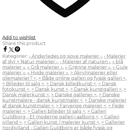
Add to wishlist
Share this product
Kategorier:
› Anderledes og sjove malerier ‹
,
› Malerier
af dyr + Natur malerier ‹
,
› Malerier af naturen ‹
,
» blå
malerier «
,
» Grå malerier «
,
» Grønne malerier «
,
» Gule
malerier «
,
» Hvide malerier «
,
> Akrylmalerier eller
oliemalerier? <
,
> Både online galleri og fysisk galleri <
,
> Billeder til salg <
,
> Dansk billedkunst <
,
> Dansk
fotokunst <
,
> Dansk kunst <
,
> Dansk kunstgalleri <
,
>
Dansk malerkunst <
,
> Danske gallerier <
,
> Danske
kunstmalere - dansk kunstmaler <
,
> Danske malerier
af dansk kunstmaler <
,
> Farverige malerier <
,
> Fede
malerier <
,
> Galleri billeder til salg <
,
> Galleri
Guldborg - Et moderne galleri i aalborg <
,
> Galleri
jylland <
,
> Galleri kunst / malerier kunst <
,
> Gallerier
nordjylland - Galleri Guldborg er både fysisk og