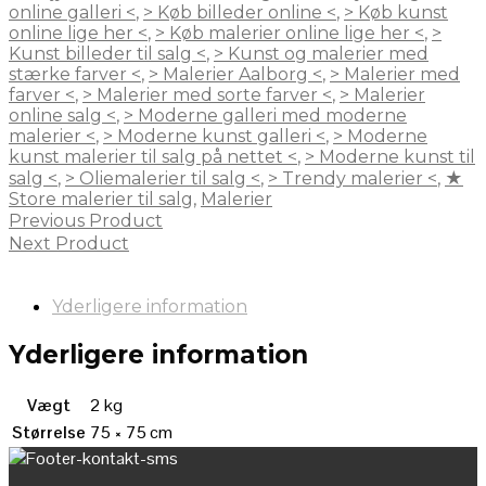
online galleri <
,
> Køb billeder online <
,
> Køb kunst
online lige her <
,
> Køb malerier online lige her <
,
>
Kunst billeder til salg <
,
> Kunst og malerier med
stærke farver <
,
> Malerier Aalborg <
,
> Malerier med
farver <
,
> Malerier med sorte farver <
,
> Malerier
online salg <
,
> Moderne galleri med moderne
malerier <
,
> Moderne kunst galleri <
,
> Moderne
kunst malerier til salg på nettet <
,
> Moderne kunst til
salg <
,
> Oliemalerier til salg <
,
> Trendy malerier <
,
★
Store malerier til salg
,
Malerier
Previous Product
Next Product
Yderligere information
Yderligere information
Vægt
2 kg
Størrelse
75 × 75 cm