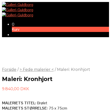
0
Kurv
Forside
/
> Fede malerier <
/
Maleri: Kronhjort
Maleri: Kronhjort
9.840,00
DKK
MALERIETS TITEL:
Brølet
MALERIETS STØRRELSE:
75 x 75cm