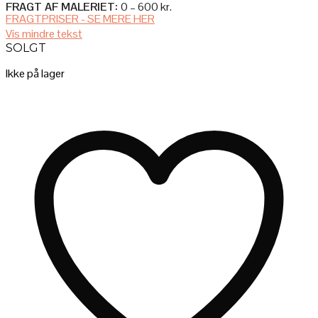
FRAGT AF MALERIET:
0 – 600 kr.
FRAGTPRISER - SE MERE HER
AFHENTNING I ATELIET
Vis mindre tekst
SOLGT
Afhenter du selv maleriet i ateliet, så er det selvfølgelig helt gratis!
Ikke på lager
LEVERES AF (MIG) KUNSTNEREN BAG
– Pris: 600 kr.
– Forsendelsestid: 0-2 mdr. (du kontaktes efter købet)