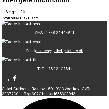
Yderligere information
Vægt
2 kg
Størrelse
80 × 80 cm
SMS på +45 22404541
Email:
carsten@galleri-guldborg.dk
TLF. +45 22404541
Galleri-Guldborg - Rærupvej 50 - 9310 Vodskov - CVR:
29077304 - Reg: 9070 Konto: 1635908943