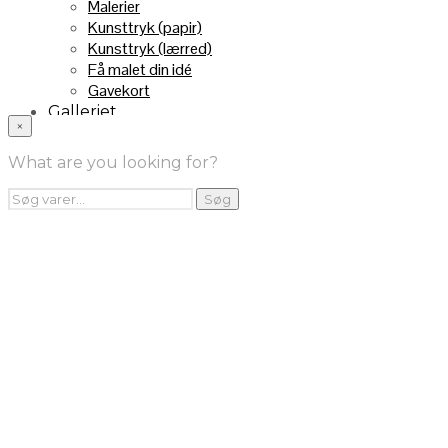
Malerier
Kunsttryk (papir)
Kunsttryk (lærred)
Få malet din idé
Gavekort
Galleriet
×
INFO
Handelsebetingelser
What are you looking for?
Returnering
FRA TV
Søg
Søg
efter:
Videoklip fra TV2
Maleri fra “Kender du typen” på DR1
Kontakt