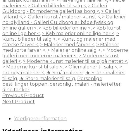
af dansk kunstmaler <
,
> Farverige malerier <
,
> Fede
malerier <
,
> Galleri billeder til salg <
,
> Galleri
Guldborg - Et moderne galleri i aalborg <
,
> Galleri
jylland <
,
> Galleri kunst / malerier kunst <
,
> Gallerier
nordjylland - Galleri Guldborg er både fysisk og
online galleri <
,
> Køb billeder online <
,
> Køb kunst
online lige her <
,
> Køb malerier online lige her <
,
>
Kunst billeder til salg <
,
> Kunst og malerier med
stærke farver <
,
> Malerier med farver <
,
> Malerier
med sorte farver <
,
> Malerier online salg <
,
> Moderne
galleri med moderne malerier <
,
> Moderne kunst
galleri <
,
> Moderne kunst malerier til salg på nettet <
,
> Moderne kunst til salg <
,
> Oliemalerier til salg <
,
>
Trendy malerier <
,
★ Små malerier
,
★ Store malerier
til salg
,
★ Store malerier til salg
,
Personlige
bestillinger toppen
,
personligt maleri - maleri efter
dine tanker
Previous Product
Next Product
Yderligere information