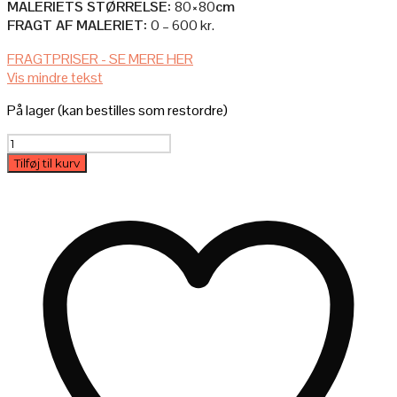
MALERIETS STØRRELSE:
80×80
cm
FRAGT AF MALERIET:
0 – 600 kr.
AFHENTNING I ATELIET
FRAGTPRISER - SE MERE HER
Vis mindre tekst
Afhenter du selv maleriet i ateliet, så er det selvfølgelig helt gratis.
På lager (kan bestilles som restordre)
LEVERES AF (MIG) KUNSTNEREN BAG
Maleri:
– Pris: 600 kr.
Portræt
– Forsendelsestid: 0-2 mdr. (du kontaktes efter købet)
Tilføj til kurv
af
en
mor
80x80cm
antal