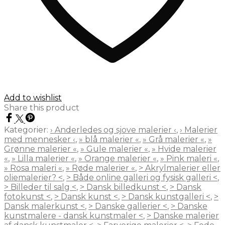
Add to wishlist
Share this product
Kategorier:
› Anderledes og sjove malerier ‹
,
› Malerier
med mennesker ‹
,
» blå malerier «
,
» Grå malerier «
,
»
Grønne malerier «
,
» Gule malerier «
,
» Hvide malerier
«
,
» Lilla malerier «
,
» Orange malerier «
,
» Pink maleri «
,
» Rosa maleri «
,
» Røde malerier «
,
> Akrylmalerier eller
oliemalerier? <
,
> Både online galleri og fysisk galleri <
,
> Billeder til salg <
,
> Dansk billedkunst <
,
> Dansk
fotokunst <
,
> Dansk kunst <
,
> Dansk kunstgalleri <
,
>
Dansk malerkunst <
,
> Danske gallerier <
,
> Danske
kunstmalere - dansk kunstmaler <
,
> Danske malerier