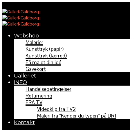
Webshop
Malerier
Kunsttryk (papir)
Kunsttryk (lærred)
Få malet din idé
Gavekort
Galleriet
INFO
Handelsebetingelser
Returnering
FRA TV
Videoklip fra TV2
Maleri fra “Kender du typen” på DR1
Kontakt