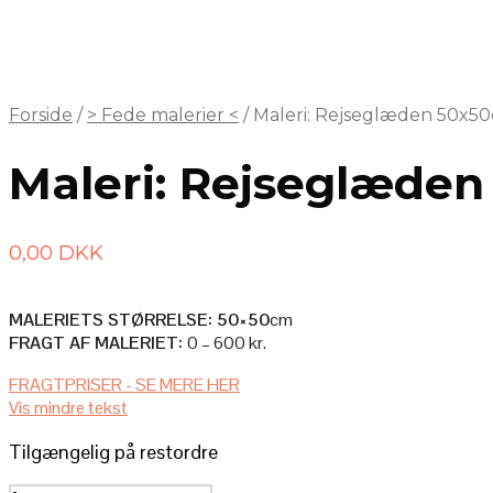
Forside
/
> Fede malerier <
/
Maleri: Rejseglæden 50x5
Maleri: Rejseglæde
0,00
DKK
MALERIETS STØRRELSE: 50×50
cm
FRAGT AF MALERIET:
0 – 600 kr.
FRAGTPRISER - SE MERE HER
AFHENTNING I ATELIET
Vis mindre tekst
Afhenter du selv maleriet i ateliet, så er det selvfølgelig helt gratis.
Tilgængelig på restordre
LEVERES AF (MIG) KUNSTNEREN BAG
– Pris: 600 kr.