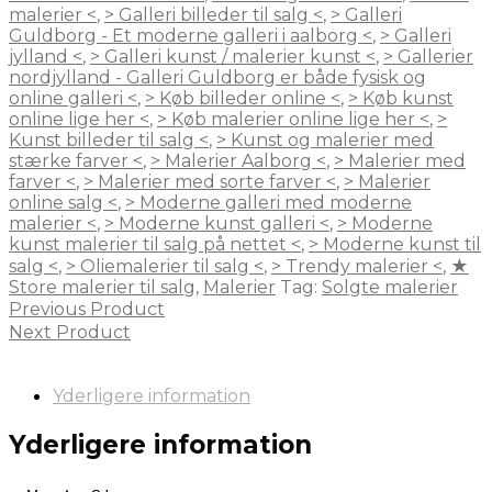
malerier <
,
> Galleri billeder til salg <
,
> Galleri
Guldborg - Et moderne galleri i aalborg <
,
> Galleri
jylland <
,
> Galleri kunst / malerier kunst <
,
> Gallerier
nordjylland - Galleri Guldborg er både fysisk og
online galleri <
,
> Køb billeder online <
,
> Køb kunst
online lige her <
,
> Køb malerier online lige her <
,
>
Kunst billeder til salg <
,
> Kunst og malerier med
stærke farver <
,
> Malerier Aalborg <
,
> Malerier med
farver <
,
> Malerier med sorte farver <
,
> Malerier
online salg <
,
> Moderne galleri med moderne
malerier <
,
> Moderne kunst galleri <
,
> Moderne
kunst malerier til salg på nettet <
,
> Moderne kunst til
salg <
,
> Oliemalerier til salg <
,
> Trendy malerier <
,
★
Store malerier til salg
,
Malerier
Tag:
Solgte malerier
Previous Product
Next Product
Yderligere information
Yderligere information