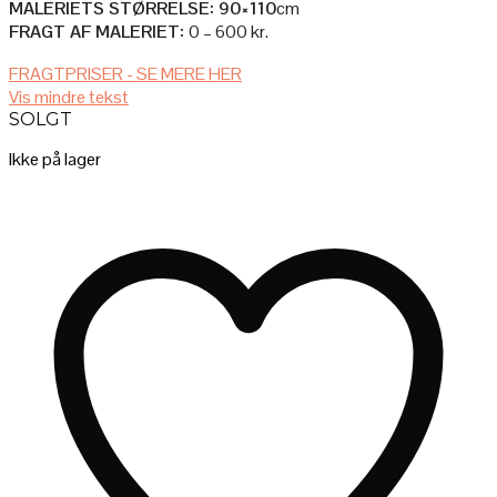
MALERIETS STØRRELSE: 90×110
cm
FRAGT AF MALERIET:
0 – 600 kr.
AFHENTNING I ATELIET
FRAGTPRISER - SE MERE HER
Vis mindre tekst
Afhenter du selv maleriet i ateliet, så er det selvfølgelig helt gratis!
SOLGT
LEVERES AF (MIG) KUNSTNEREN BAG
Ikke på lager
– Pris: 600 kr.
– Forsendelsestid: 0-2 mdr. (du kontaktes efter købet)