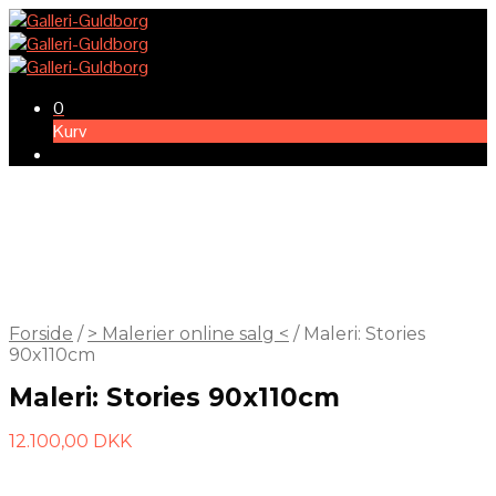
0
Kurv
Forside
/
> Malerier online salg <
/
Maleri: Stories
90x110cm
Maleri: Stories 90x110cm
12.100,00
DKK