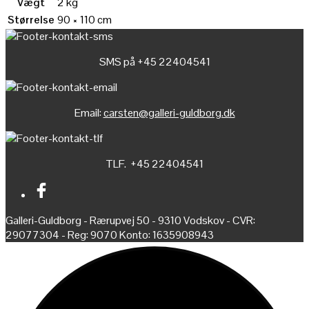
Vægt
2 kg
Størrelse
90 × 110 cm
SMS på +45 22404541
Email:
carsten@galleri-guldborg.dk
TLF. +45 22404541
Galleri-Guldborg - Rærupvej 50 - 9310 Vodskov - CVR:
29077304 - Reg: 9070 Konto: 1635908943