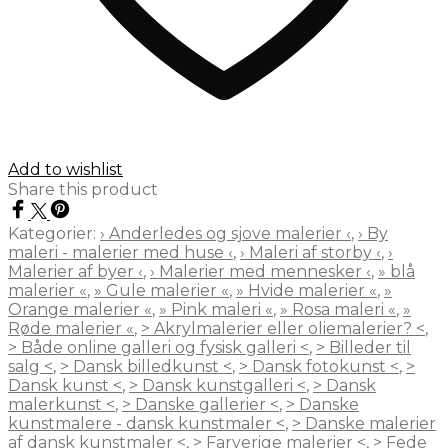
Add to wishlist
Share this product
Kategorier:
› Anderledes og sjove malerier ‹
,
› By
maleri - malerier med huse ‹
,
› Maleri af storby ‹
,
›
Malerier af byer ‹
,
› Malerier med mennesker ‹
,
» blå
malerier «
,
» Gule malerier «
,
» Hvide malerier «
,
»
Orange malerier «
,
» Pink maleri «
,
» Rosa maleri «
,
»
Røde malerier «
,
> Akrylmalerier eller oliemalerier? <
,
> Både online galleri og fysisk galleri <
,
> Billeder til
salg <
,
> Dansk billedkunst <
,
> Dansk fotokunst <
,
>
Dansk kunst <
,
> Dansk kunstgalleri <
,
> Dansk
malerkunst <
,
> Danske gallerier <
,
> Danske
kunstmalere - dansk kunstmaler <
,
> Danske malerier
af dansk kunstmaler <
,
> Farverige malerier <
,
> Fede