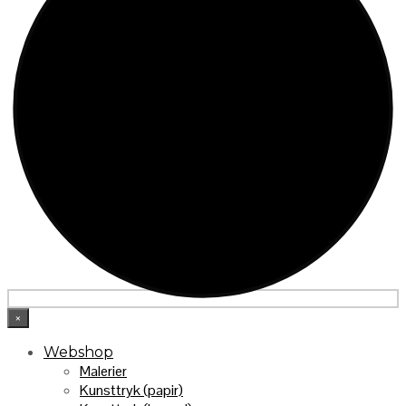
×
Webshop
Malerier
Kunsttryk (papir)