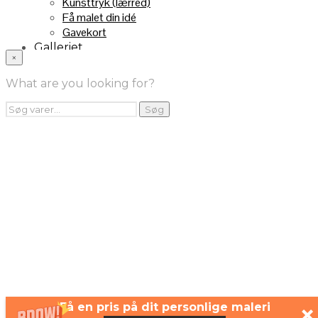
Kunsttryk (lærred)
Få malet din idé
Gavekort
Galleriet
×
INFO
Handelsebetingelser
What are you looking for?
Returnering
FRA TV
Søg
Søg
efter:
Videoklip fra TV2
Maleri fra “Kender du typen” på DR1
Kontakt
Få en pris på dit personlige maleri