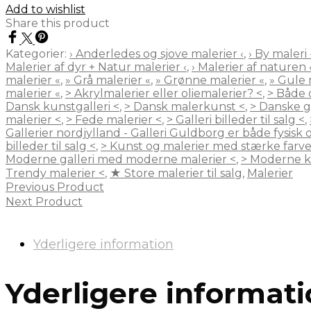
Add to wishlist
Share this product
Kategorier:
› Anderledes og sjove malerier ‹
,
› By maleri
Malerier af dyr + Natur malerier ‹
,
› Malerier af naturen 
malerier «
,
» Grå malerier «
,
» Grønne malerier «
,
» Gule 
malerier «
,
> Akrylmalerier eller oliemalerier? <
,
> Både o
Dansk kunstgalleri <
,
> Dansk malerkunst <
,
> Danske ga
malerier <
,
> Fede malerier <
,
> Galleri billeder til salg <
,
Gallerier nordjylland - Galleri Guldborg er både fysisk o
billeder til salg <
,
> Kunst og malerier med stærke farve
Moderne galleri med moderne malerier <
,
> Moderne ku
Trendy malerier <
,
★ Store malerier til salg
,
Malerier
Previous Product
Next Product
Yderligere information
Yderligere informat