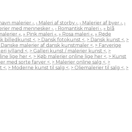
avn malerier ‹
,
› Maleri af storby ‹
,
› Malerier af byer ‹
,
›
lerier med mennesker ‹
,
› Romantisk maleri ‹
,
» blå
alerier «
,
» Pink maleri «
,
» Rosa maleri «
,
» Røde
k billedkunst <
,
> Dansk fotokunst <
,
> Dansk kunst <
,
>
 Danske malerier af dansk kunstmaler <
,
> Farverige
eri jylland <
,
> Galleri kunst / malerier kunst <
,
>
ine lige her <
,
> Køb malerier online lige her <
,
> Kunst
ier med sorte farver <
,
> Malerier online salg <
,
>
t <
,
> Moderne kunst til salg <
,
> Oliemalerier til salg <
,
>