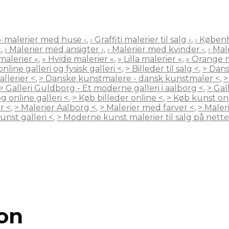
 - malerier med huse ‹
,
› Graffiti malerier til salg ‹
,
› Københ
‹
,
› Malerier med ansigter ‹
,
› Malerier med kvinder ‹
,
› Ma
malerier «
,
» Hvide malerier «
,
» Lilla malerier «
,
» Orange m
nline galleri og fysisk galleri <
,
> Billeder til salg <
,
> Dans
llerier <
,
> Danske kunstmalere - dansk kunstmaler <
,
>
> Galleri Guldborg - Et moderne galleri i aalborg <
,
> Gall
g online galleri <
,
> Køb billeder online <
,
> Køb kunst onl
r <
,
> Malerier Aalborg <
,
> Malerier med farver <
,
> Maler
nst galleri <
,
> Moderne kunst malerier til salg på nette
ion