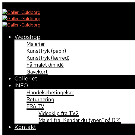
Webshop
Malerier
Kunsttryk (papir)
Kunsttryk (lærred)
Få malet din idé
Gavekort
Galleriet
INFO
Handelsebetingelser
Returnering
FRA TV
Videoklip fra TV2
Maleri fra “Kender du typen” på DR1
Kontakt