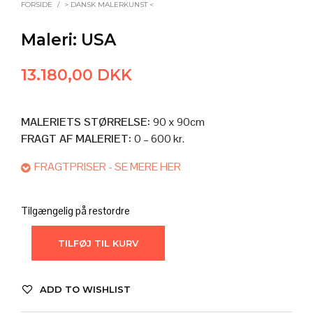
FORSIDE
/
> DANSK MALERKUNST <
Maleri: USA
13.180,00
DKK
MALERIETS STØRRELSE:
90 x 90cm
FRAGT AF MALERIET:
0 – 600 kr.
FRAGTPRISER - SE MERE HER
AFHENTNING I ATELIET
Afhenter du selv maleriet i ateliet, så er det selvfølgelig helt
Tilgængelig på restordre
gratis.
TILFØJ TIL KURV
LEVERES AF (MIG) KUNSTNEREN BAG
– Pris: 600 kr.
ADD TO WISHLIST
– Forsendelsestid: 0-2 mdr. (du kontaktes efter købet)