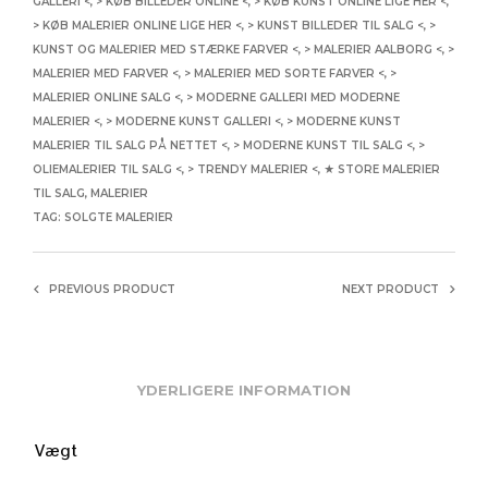
GALLERI <
,
> KØB BILLEDER ONLINE <
,
> KØB KUNST ONLINE LIGE HER <
,
> KØB MALERIER ONLINE LIGE HER <
,
> KUNST BILLEDER TIL SALG <
,
>
KUNST OG MALERIER MED STÆRKE FARVER <
,
> MALERIER AALBORG <
,
>
MALERIER MED FARVER <
,
> MALERIER MED SORTE FARVER <
,
>
MALERIER ONLINE SALG <
,
> MODERNE GALLERI MED MODERNE
MALERIER <
,
> MODERNE KUNST GALLERI <
,
> MODERNE KUNST
MALERIER TIL SALG PÅ NETTET <
,
> MODERNE KUNST TIL SALG <
,
>
OLIEMALERIER TIL SALG <
,
> TRENDY MALERIER <
,
★ STORE MALERIER
TIL SALG
,
MALERIER
TAG:
SOLGTE MALERIER
PREVIOUS PRODUCT
NEXT PRODUCT
YDERLIGERE INFORMATION
Vægt