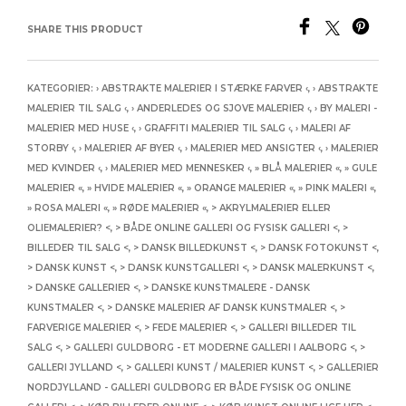
SHARE THIS PRODUCT
KATEGORIER:
› ABSTRAKTE MALERIER I STÆRKE FARVER ‹
,
› ABSTRAKTE
MALERIER TIL SALG ‹
,
› ANDERLEDES OG SJOVE MALERIER ‹
,
› BY MALERI -
MALERIER MED HUSE ‹
,
› GRAFFITI MALERIER TIL SALG ‹
,
› MALERI AF
STORBY ‹
,
› MALERIER AF BYER ‹
,
› MALERIER MED ANSIGTER ‹
,
› MALERIER
MED KVINDER ‹
,
› MALERIER MED MENNESKER ‹
,
» BLÅ MALERIER «
,
» GULE
MALERIER «
,
» HVIDE MALERIER «
,
» ORANGE MALERIER «
,
» PINK MALERI «
,
» ROSA MALERI «
,
» RØDE MALERIER «
,
> AKRYLMALERIER ELLER
OLIEMALERIER? <
,
> BÅDE ONLINE GALLERI OG FYSISK GALLERI <
,
>
BILLEDER TIL SALG <
,
> DANSK BILLEDKUNST <
,
> DANSK FOTOKUNST <
,
> DANSK KUNST <
,
> DANSK KUNSTGALLERI <
,
> DANSK MALERKUNST <
,
> DANSKE GALLERIER <
,
> DANSKE KUNSTMALERE - DANSK
KUNSTMALER <
,
> DANSKE MALERIER AF DANSK KUNSTMALER <
,
>
FARVERIGE MALERIER <
,
> FEDE MALERIER <
,
> GALLERI BILLEDER TIL
SALG <
,
> GALLERI GULDBORG - ET MODERNE GALLERI I AALBORG <
,
>
GALLERI JYLLAND <
,
> GALLERI KUNST / MALERIER KUNST <
,
> GALLERIER
NORDJYLLAND - GALLERI GULDBORG ER BÅDE FYSISK OG ONLINE