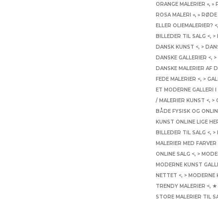
ORANGE MALERIER «
,
» 
ROSA MALERI «
,
» RØDE
ELLER OLIEMALERIER? <
BILLEDER TIL SALG <
,
>
DANSK KUNST <
,
> DAN
DANSKE GALLERIER <
,
>
DANSKE MALERIER AF 
FEDE MALERIER <
,
> GAL
ET MODERNE GALLERI I
/ MALERIER KUNST <
,
>
BÅDE FYSISK OG ONLIN
KUNST ONLINE LIGE HE
BILLEDER TIL SALG <
,
>
MALERIER MED FARVER 
ONLINE SALG <
,
> MODE
MODERNE KUNST GALLE
NETTET <
,
> MODERNE 
TRENDY MALERIER <
,
★
STORE MALERIER TIL S