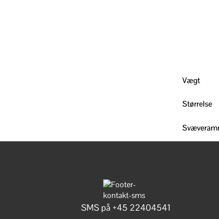
Vægt
Størrelse
Svævera
SMS på +45 22404541