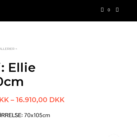
0
ALLERIER <
: Ellie
30cm
Prisinterval:
KK
–
16.910,00
DKK
15.610,00 DKK
ØRRELSE:
70x105cm
til
16.910,00 DKK