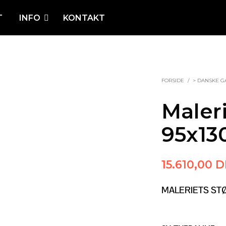
T
INFO
KONTAKT
FORSIDE
/
> DANSKE G
Maleri
95x1
15.610,00
D
MALERIETS ST