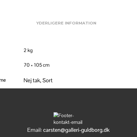
YDERLIGERE INFORMATION
2 kg
70 × 105 cm
mme
Nej tak, Sort
Email:
carsten@galleri-guldborg.dk