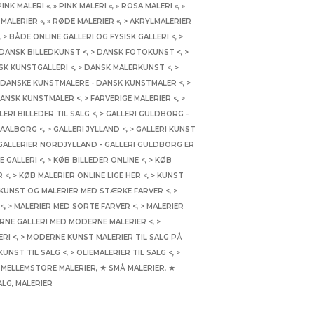
PINK MALERI «
,
» PINK MALERI «
,
» ROSA MALERI «
,
»
 MALERIER «
,
» RØDE MALERIER «
,
> AKRYLMALERIER
,
> BÅDE ONLINE GALLERI OG FYSISK GALLERI <
,
>
 DANSK BILLEDKUNST <
,
> DANSK FOTOKUNST <
,
>
SK KUNSTGALLERI <
,
> DANSK MALERKUNST <
,
>
 DANSKE KUNSTMALERE - DANSK KUNSTMALER <
,
>
DANSK KUNSTMALER <
,
> FARVERIGE MALERIER <
,
>
LERI BILLEDER TIL SALG <
,
> GALLERI GULDBORG -
 AALBORG <
,
> GALLERI JYLLAND <
,
> GALLERI KUNST
 GALLERIER NORDJYLLAND - GALLERI GULDBORG ER
E GALLERI <
,
> KØB BILLEDER ONLINE <
,
> KØB
R <
,
> KØB MALERIER ONLINE LIGE HER <
,
> KUNST
 KUNST OG MALERIER MED STÆRKE FARVER <
,
>
<
,
> MALERIER MED SORTE FARVER <
,
> MALERIER
RNE GALLERI MED MODERNE MALERIER <
,
>
RI <
,
> MODERNE KUNST MALERIER TIL SALG PÅ
KUNST TIL SALG <
,
> OLIEMALERIER TIL SALG <
,
>
 MELLEMSTORE MALERIER
,
★ SMÅ MALERIER
,
★
ALG
,
MALERIER