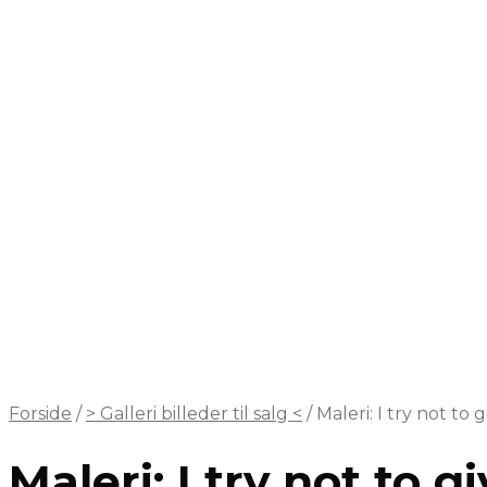
Forside
/
> Galleri billeder til salg <
/
Maleri: I try not to
Maleri: I try not to 