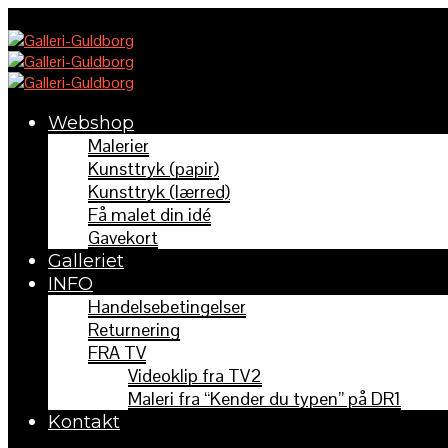
Webshop
Malerier
Kunsttryk (papir)
Kunsttryk (lærred)
Få malet din idé
Gavekort
Galleriet
INFO
Handelsebetingelser
Returnering
FRA TV
Videoklip fra TV2
Maleri fra “Kender du typen” på DR1
Kontakt