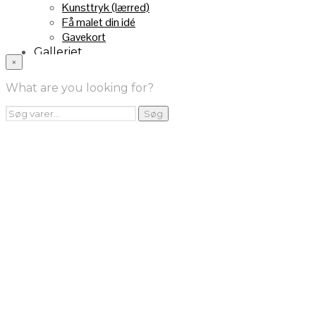
Kunsttryk (lærred)
Få malet din idé
Gavekort
Galleriet
×
INFO
Handelsebetingelser
What are you looking for?
Returnering
FRA TV
Søg
Søg
efter:
Videoklip fra TV2
Maleri fra “Kender du typen” på DR1
Kontakt