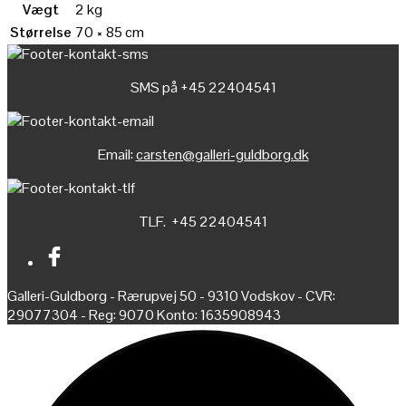
Vægt
2 kg
Størrelse
70 × 85 cm
SMS på +45 22404541
Email:
carsten@galleri-guldborg.dk
TLF. +45 22404541
Galleri-Guldborg - Rærupvej 50 - 9310 Vodskov - CVR:
29077304 - Reg: 9070 Konto: 1635908943