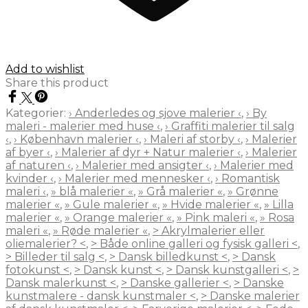
Add to wishlist
Share this product
Kategorier:
› Anderledes og sjove malerier ‹
,
› By
maleri - malerier med huse ‹
,
› Graffiti malerier til salg
‹
,
› København malerier ‹
,
› Maleri af storby ‹
,
› Malerier
af byer ‹
,
› Malerier af dyr + Natur malerier ‹
,
› Malerier
af naturen ‹
,
› Malerier med ansigter ‹
,
› Malerier med
kvinder ‹
,
› Malerier med mennesker ‹
,
› Romantisk
maleri ‹
,
» blå malerier «
,
» Grå malerier «
,
» Grønne
malerier «
,
» Gule malerier «
,
» Hvide malerier «
,
» Lilla
malerier «
,
» Orange malerier «
,
» Pink maleri «
,
» Rosa
maleri «
,
» Røde malerier «
,
> Akrylmalerier eller
oliemalerier? <
,
> Både online galleri og fysisk galleri <
,
> Billeder til salg <
,
> Dansk billedkunst <
,
> Dansk
fotokunst <
,
> Dansk kunst <
,
> Dansk kunstgalleri <
,
>
Dansk malerkunst <
,
> Danske gallerier <
,
> Danske
kunstmalere - dansk kunstmaler <
,
> Danske malerier