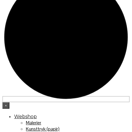
×
Webshop
Malerier
Kunsttryk (papir)