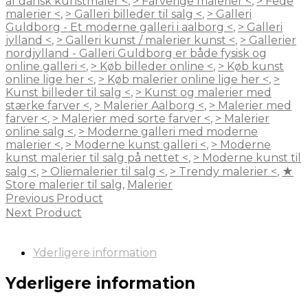
af dansk kunstmaler <
,
> Farverige malerier <
,
> Fede
malerier <
,
> Galleri billeder til salg <
,
> Galleri
Guldborg - Et moderne galleri i aalborg <
,
> Galleri
jylland <
,
> Galleri kunst / malerier kunst <
,
> Gallerier
nordjylland - Galleri Guldborg er både fysisk og
online galleri <
,
> Køb billeder online <
,
> Køb kunst
online lige her <
,
> Køb malerier online lige her <
,
>
Kunst billeder til salg <
,
> Kunst og malerier med
stærke farver <
,
> Malerier Aalborg <
,
> Malerier med
farver <
,
> Malerier med sorte farver <
,
> Malerier
online salg <
,
> Moderne galleri med moderne
malerier <
,
> Moderne kunst galleri <
,
> Moderne
kunst malerier til salg på nettet <
,
> Moderne kunst til
salg <
,
> Oliemalerier til salg <
,
> Trendy malerier <
,
★
Store malerier til salg
,
Malerier
Previous Product
Next Product
Yderligere information
Yderligere information