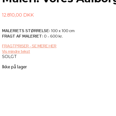
12.810,00
DKK
MALERIETS STØRRELSE:
100 x 100 cm
FRAGT AF MALERIET:
0 – 600 kr.
FRAGTPRISER - SE MERE HER
AFHENTNING I ATELIET
Vis mindre tekst
Afhenter du selv maleriet i ateliet, så er det selvfølgelig helt gratis!
SOLGT
LEVERES AF (MIG) KUNSTNEREN BAG
Ikke på lager
– Pris: 600 kr.
– Forsendelsestid: 0-2 mdr. (du kontaktes efter købet)