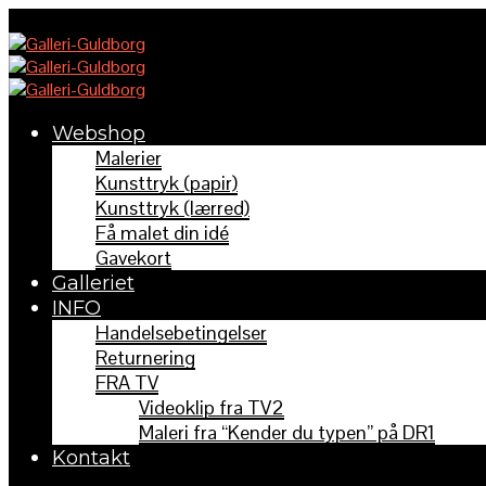
Webshop
Malerier
Kunsttryk (papir)
Kunsttryk (lærred)
Få malet din idé
Gavekort
Galleriet
INFO
Handelsebetingelser
Returnering
FRA TV
Videoklip fra TV2
Maleri fra “Kender du typen” på DR1
Kontakt