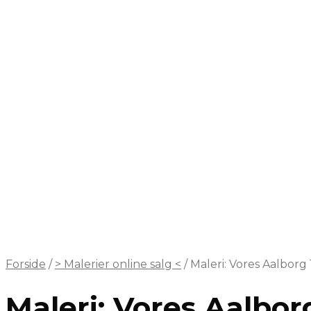
Forside
/
> Malerier online salg <
/
Maleri: Vores Aalbor
Maleri: Vores Aalbo