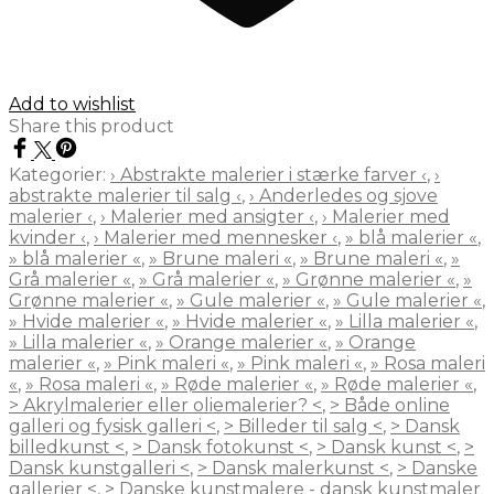
Add to wishlist
Share this product
Kategorier:
› Abstrakte malerier i stærke farver ‹
,
›
abstrakte malerier til salg ‹
,
› Anderledes og sjove
malerier ‹
,
› Malerier med ansigter ‹
,
› Malerier med
kvinder ‹
,
› Malerier med mennesker ‹
,
» blå malerier «
,
» blå malerier «
,
» Brune maleri «
,
» Brune maleri «
,
»
Grå malerier «
,
» Grå malerier «
,
» Grønne malerier «
,
»
Grønne malerier «
,
» Gule malerier «
,
» Gule malerier «
,
» Hvide malerier «
,
» Hvide malerier «
,
» Lilla malerier «
,
» Lilla malerier «
,
» Orange malerier «
,
» Orange
malerier «
,
» Pink maleri «
,
» Pink maleri «
,
» Rosa maleri
«
,
» Rosa maleri «
,
» Røde malerier «
,
» Røde malerier «
,
> Akrylmalerier eller oliemalerier? <
,
> Både online
galleri og fysisk galleri <
,
> Billeder til salg <
,
> Dansk
billedkunst <
,
> Dansk fotokunst <
,
> Dansk kunst <
,
>
Dansk kunstgalleri <
,
> Dansk malerkunst <
,
> Danske
gallerier <
,
> Danske kunstmalere - dansk kunstmaler