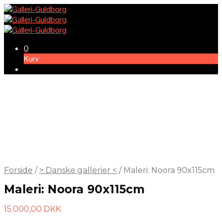
0
Kurv
Forside
/
> Danske gallerier <
/
Maleri: Noora 90x115cm
Maleri: Noora 90x115cm
15.000,00
DKK