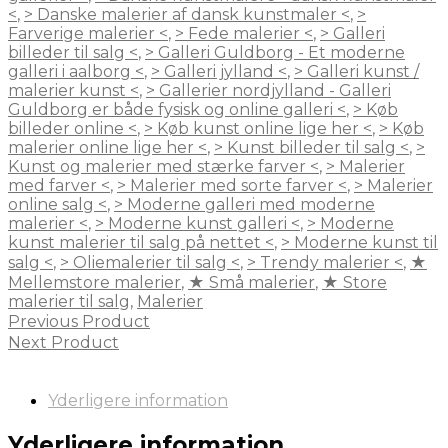
<
,
> Danske malerier af dansk kunstmaler <
,
>
Farverige malerier <
,
> Fede malerier <
,
> Galleri
billeder til salg <
,
> Galleri Guldborg - Et moderne
galleri i aalborg <
,
> Galleri jylland <
,
> Galleri kunst /
malerier kunst <
,
> Gallerier nordjylland - Galleri
Guldborg er både fysisk og online galleri <
,
> Køb
billeder online <
,
> Køb kunst online lige her <
,
> Køb
malerier online lige her <
,
> Kunst billeder til salg <
,
>
Kunst og malerier med stærke farver <
,
> Malerier
med farver <
,
> Malerier med sorte farver <
,
> Malerier
online salg <
,
> Moderne galleri med moderne
malerier <
,
> Moderne kunst galleri <
,
> Moderne
kunst malerier til salg på nettet <
,
> Moderne kunst til
salg <
,
> Oliemalerier til salg <
,
> Trendy malerier <
,
★
Mellemstore malerier
,
★ Små malerier
,
★ Store
malerier til salg
,
Malerier
Previous Product
Next Product
Yderligere information
Yderligere information