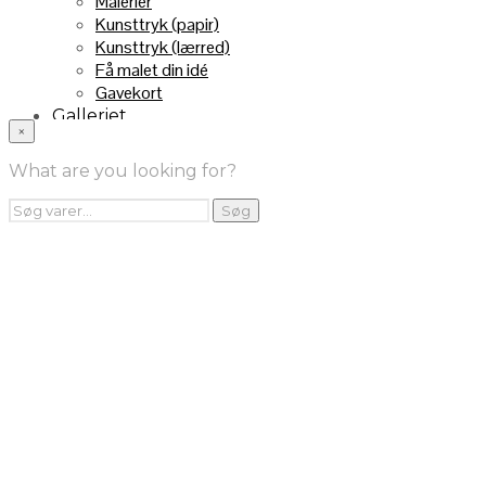
Malerier
Kunsttryk (papir)
Kunsttryk (lærred)
Få malet din idé
Gavekort
Galleriet
×
INFO
Handelsebetingelser
What are you looking for?
Returnering
FRA TV
Søg
Søg
efter:
Videoklip fra TV2
Maleri fra “Kender du typen” på DR1
Kontakt